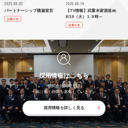
2025.09.02
2025.08.19
パートナーシップ構築宣言
【TV情報】武重本家酒造㈱
8/19（火）１９時～
お知らせ
お知らせ
採用情報はこちら
株式会社岡村では
一緒に働く仲間を募集しています。
採用情報を詳しく見る