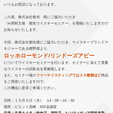
いつもお世話になっております。
この度、株式会社都光 様にご協力いただき
「㈱岡村主催 都光ウイスキーセミナー」を開催いたしますので
お知らせいたします。
今回、株式会社都光様にご協力いただき、ウイスキーブランドマ
ネジャーである檀野様より、
ロッホローモンド/リンドーズアビー
についてウイスキーセミナーを行います。セミナーに加えて貴重
なウイスキーの試飲会を実施致します。
また、セミナー後の
フリーテイスティングでは２０種類ほど
商品
をご用意いたしますので、
この機会に是非ご来場ください。
日時：１０月９日（木） 14：00～16：30
場所：ビエント高崎 602会議室
定員：先着８０名（飲食店、酒販店、およびメディア関係者限