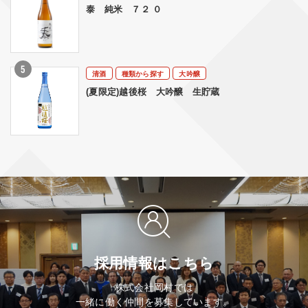
泰 純米 ７２ ０
清酒
種類から探す
大吟醸
(夏限定)越後桜 大吟醸 生貯蔵
採用情報はこちら
株式会社岡村では
一緒に働く仲間を募集しています。