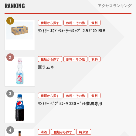
RANKING
アクセスランキング
種類から探す
飲料・その他
飲料
ｻﾝﾄﾘｰ ﾎﾜｲﾄｳｫｰﾀｰｼﾛｯﾌﾟ 2.5ｶﾞﾛﾝ BIB
種類から探す
飲料・その他
飲料
瓶ラムネ
種類から探す
飲料・その他
飲料
ｻﾝﾄﾘｰ ﾍﾟﾌﾟｼｺｰﾗ 330 ﾍﾟｯﾄ業務専用
清酒
種類から探す
純米酒