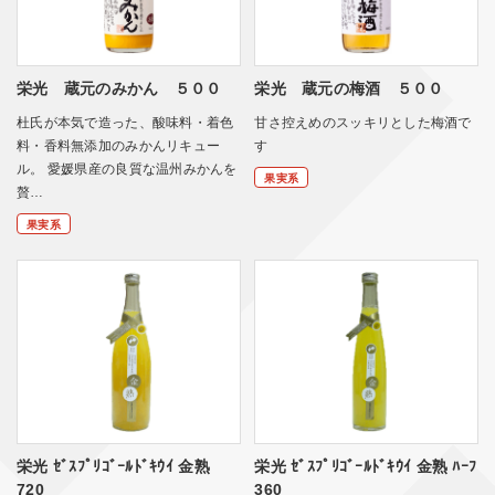
栄光 蔵元のみかん ５００
栄光 蔵元の梅酒 ５００
杜氏が本気で造った、酸味料・着色
甘さ控えめのスッキリとした梅酒で
料・香料無添加のみかんリキュー
す
ル。 愛媛県産の良質な温州みかんを
果実系
贅…
果実系
栄光 ｾﾞｽﾌﾟﾘｺﾞｰﾙﾄﾞｷｳｲ 金熟
栄光 ｾﾞｽﾌﾟﾘｺﾞｰﾙﾄﾞｷｳｲ 金熟 ﾊｰﾌ
720
360