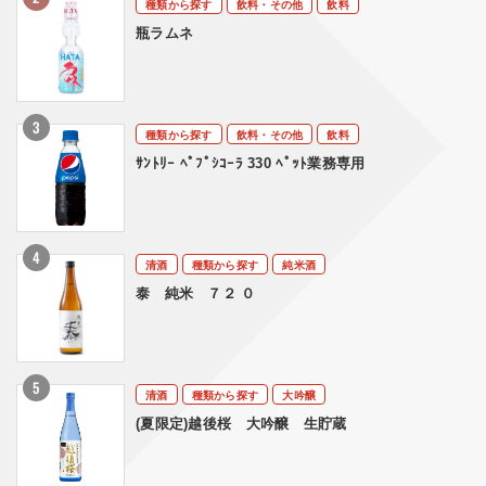
種類から探す
飲料・その他
飲料
瓶ラムネ
種類から探す
飲料・その他
飲料
ｻﾝﾄﾘｰ ﾍﾟﾌﾟｼｺｰﾗ 330 ﾍﾟｯﾄ業務専用
清酒
種類から探す
純米酒
泰 純米 ７２ ０
清酒
種類から探す
大吟醸
(夏限定)越後桜 大吟醸 生貯蔵