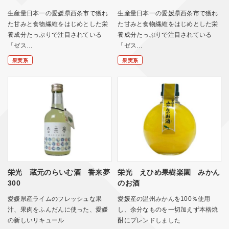
生産量日本一の愛媛県西条市で獲れ
生産量日本一の愛媛県西条市で獲れ
た甘みと食物繊維をはじめとした栄
た甘みと食物繊維をはじめとした栄
養成分たっぷりで注目されている
養成分たっぷりで注目されている
「ゼス…
「ゼス…
果実系
果実系
栄光 蔵元のらいむ酒 香来夢
栄光 えひめ果樹楽園 みかん
300
のお酒
愛媛県産ライムのフレッシュな果
愛媛産の温州みかんを100％使用
汁、果肉をふんだんに使った、愛媛
し、余分なものを一切加えず本格焼
の新しいリキュール
酎にブレンドしました