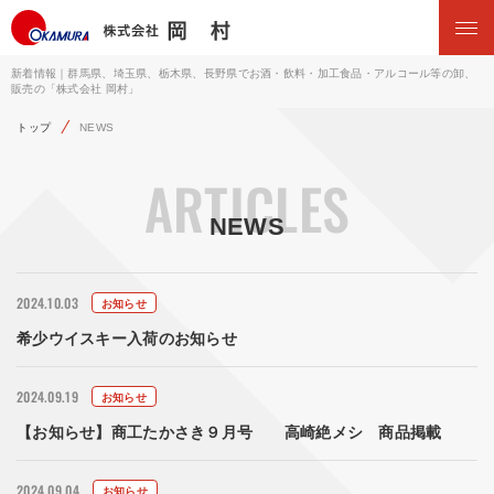
新着情報｜群馬県、埼玉県、栃木県、長野県でお酒・飲料・加工食品・アルコール等の卸、
販売の「株式会社 岡村」
トップ
NEWS
ARTICLES
NEWS
2024.10.03
お知らせ
希少ウイスキー入荷のお知らせ
2024.09.19
お知らせ
【お知らせ】商工たかさき９月号 高崎絶メシ 商品掲載
2024.09.04
お知らせ