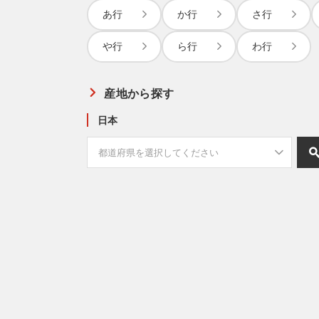
あ行
か行
さ行
や行
ら行
わ行
産地から探す
日本