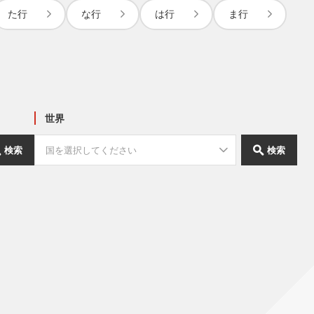
た行
な行
は行
ま行
世界
検索
検索