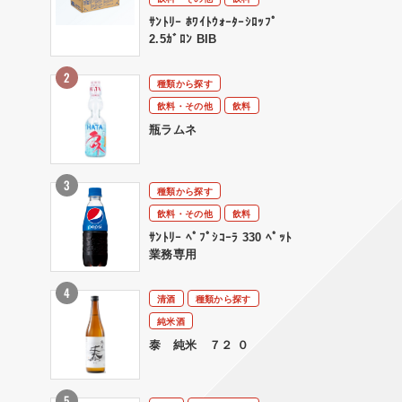
ｻﾝﾄﾘｰ ﾎﾜｲﾄｳｫｰﾀｰｼﾛｯﾌﾟ
2.5ｶﾞﾛﾝ BIB
種類から探す
飲料・その他
飲料
瓶ラムネ
種類から探す
飲料・その他
飲料
ｻﾝﾄﾘｰ ﾍﾟﾌﾟｼｺｰﾗ 330 ﾍﾟｯﾄ
業務専用
清酒
種類から探す
純米酒
泰 純米 ７２ ０