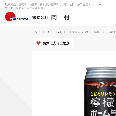
取扱商品｜群馬県、埼玉県、栃木県、長野県でお酒・飲料・加工食品・アルコール
等の卸、販売の「株式会社 岡村」
トップ
チューハイ
檸檬堂 ﾎｰﾑﾗﾝｻｲｽﾞ 無糖ﾚﾓﾝ 缶 500m
お気に入りに追加