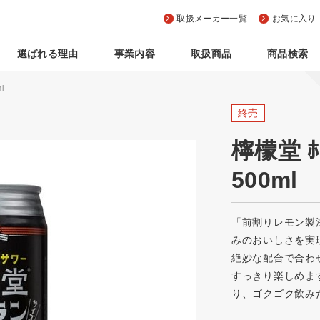
取扱メーカー一覧
お気に入り
選ばれる理由
事業内容
取扱商品
商品検索
l
終売
檸檬堂 ﾎｰ
500ml
「前割りレモン製
みのおいしさを実
絶妙な配合で合わ
すっきり楽しめま
り、ゴクゴク飲み