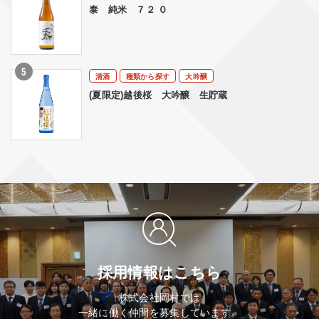
泰 純米 ７２ ０
清酒
種類から探す
大吟醸
(夏限定)越後桜 大吟醸 生貯蔵
採用情報はこちら
株式会社岡村では
一緒に働く仲間を募集しています。