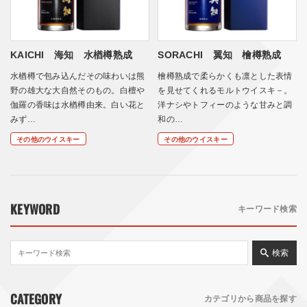
KAICHI 海知 水楢樽熟成
SORACHI 翼知 檜樽熟成
水楢樽で包み込んだその味わいは熊
檜樽熟成で柔らかくも凛とした表情
野の雄大な大自然そのもの。白檀や
を見せてくれるモルトウイスキ－。
伽羅の香味は水楢樽由来。白い花と
洋ナシやトフィーのような甘みと調
みず…
和の…
その他のウイスキー
その他のウイスキー
KEYWORD
キーワード検索
検索
CATEGORY
カテゴリから商品を探す