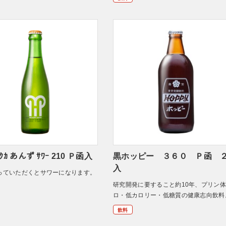
 ｺｸｶ あんず ｻﾜｰ 210 Ｐ函入
黒ホッピー ３６０ Ｐ函 
入
っていただくとサワーになります。
研究開発に要すること約10年、プリン
ロ・低カロリー・低糖質の健康志向飲料
飲料