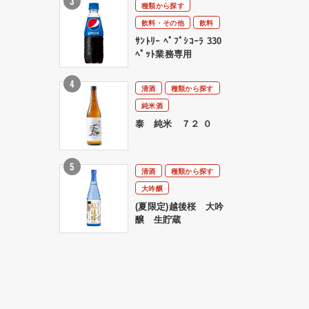
種類から探す
飲料・その他
飲料
ｻﾝﾄﾘｰ ﾍﾟﾌﾟｼｺｰﾗ 330
ﾍﾟｯﾄ業務専用
清酒
種類から探す
純米酒
泰 純米 ７２ ０
清酒
種類から探す
大吟醸
(夏限定)越後桜 大吟
醸 生貯蔵