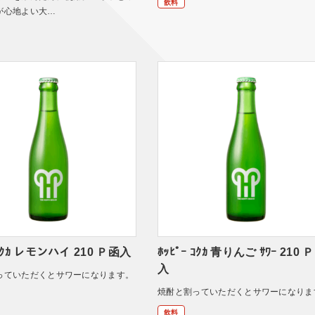
飲料
が心地よい大…
 ｺｸｶ レモンハイ 210 Ｐ函入
ﾎｯﾋﾟｰ ｺｸｶ 青りんご ｻﾜｰ 210 
入
っていただくとサワーになります。
焼酎と割っていただくとサワーになりま
飲料