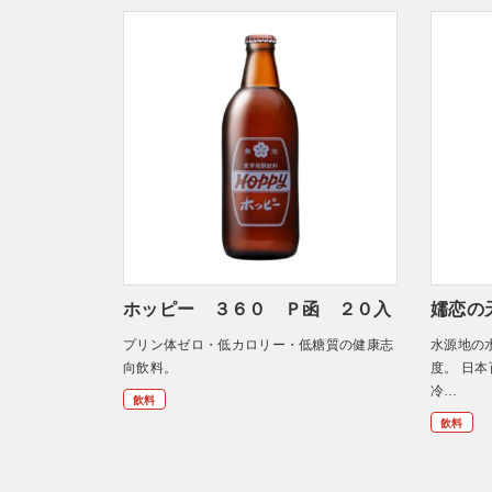
ホッピー ３６０ Ｐ函 ２０入
嬬恋の
プリン体ゼロ・低カロリー・低糖質の健康志
水源地の
向飲料。
度。 日本
冷…
飲料
飲料