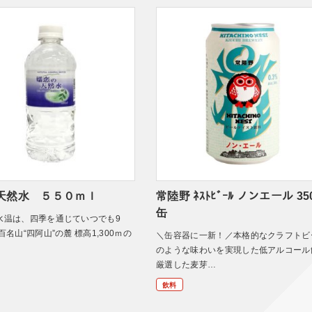
天然水 ５５０ｍｌ
常陸野 ﾈｽﾄﾋﾞｰﾙ ノンエール 35
缶
水温は、四季を通じていつでも9
百名山“四阿山”の麓 標高1,300ｍの
＼缶容器に一新！／本格的なクラフトビ
のような味わいを実現した低アルコール
厳選した麦芽…
飲料