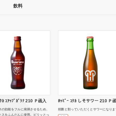
飲料
ｺｸｶ ｺｱｯﾌﾟｶﾞﾗﾅ 210 Ｐ函入
ﾎｯﾋﾟｰ ｺｸｶ しそサワー 210 Ｐ
来の効能をフルに発揮させるため、
焼酎と割っていただくとサワーになりま
キスをふんだんに使用。ピリッとっ