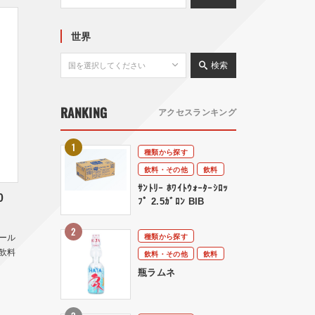
世界
検索
RANKING
アクセスランキング
種類から探す
飲料・その他
飲料
ｻﾝﾄﾘｰ ﾎﾜｲﾄｳｫｰﾀｰｼﾛｯ
0
ﾌﾟ 2.5ｶﾞﾛﾝ BIB
種類から探す
ール
飲料
飲料・その他
飲料
瓶ラムネ