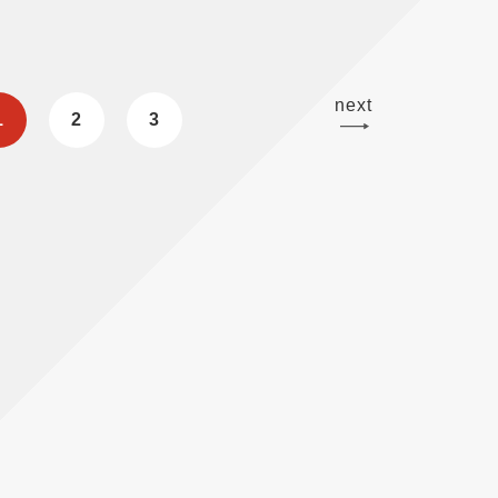
next
1
2
3