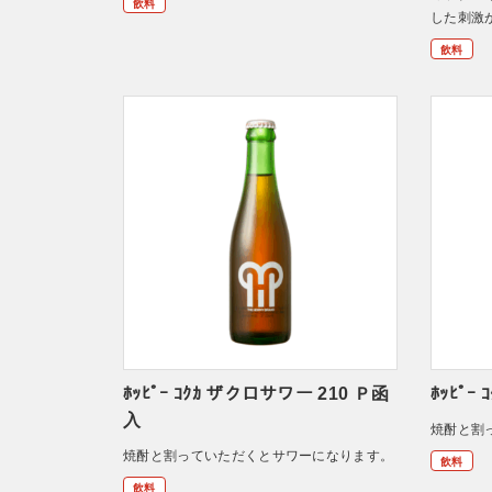
飲料
した刺激
飲料
ﾎｯﾋﾟｰ ｺｸｶ ザクロサワー 210 Ｐ函
ﾎｯﾋﾟｰ
入
焼酎と割
焼酎と割っていただくとサワーになります。
飲料
飲料