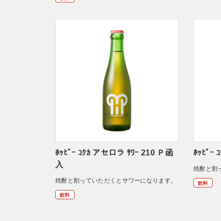
ﾎｯﾋﾟｰ ｺｸｶ アセロラ ｻﾜｰ 210 Ｐ函
ﾎｯﾋﾟｰ
入
焼酎と割
焼酎と割っていただくとサワーになります。
飲料
飲料