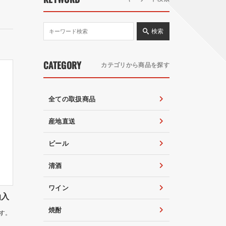
検索
CATEGORY
カテゴリから商品を探す
全ての取扱商品
産地直送
ビール
清酒
ワイン
函入
焼酎
す。