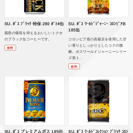
SU. ﾎﾞｽ ﾌﾞﾗｯｸ 特保 280 ﾎﾞﾄﾙ缶
SU. ﾎﾞｽ ﾜｰﾙﾄﾞｼﾞｬｰﾆｰ ｺﾛﾝﾋﾞｱB
185缶
脂肪の吸収を抑えるおいしいトクホ
のブラック缶コーヒーです。
コロンビア産の高級豆を使用した甘
い香りとしっかりとしたコクの微
飲料
糖。ボスワールドジャーニーシリー
ズ第１…
飲料
SU. ﾎﾞｽ プレミアムボス 185缶
SU. ﾎﾞｽ ﾜｰﾙﾄﾞｺﾚｸｼｮﾝ ﾌﾞﾗｯｸ ｺﾛﾝ