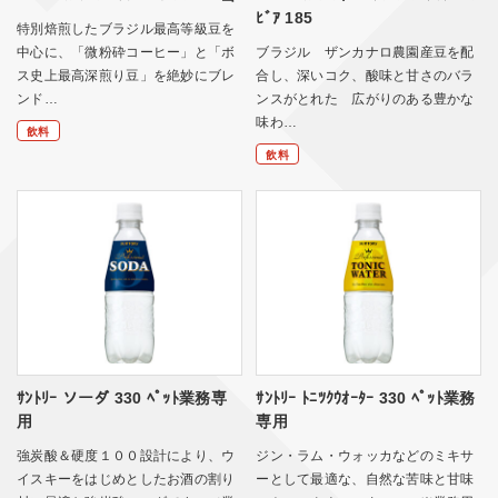
ﾋﾞｱ 185
特別焙煎したブラジル最高等級豆を
中心に、「微粉砕コーヒー」と「ボ
ブラジル ザンカナロ農園産豆を配
ス史上最高深煎り豆」を絶妙にブレ
合し、深いコク、酸味と甘さのバラ
ンド…
ンスがとれた 広がりのある豊かな
味わ…
飲料
飲料
ｻﾝﾄﾘｰ ソーダ 330 ﾍﾟｯﾄ業務専
ｻﾝﾄﾘｰ ﾄﾆﾂｸｳｵｰﾀｰ 330 ﾍﾟｯﾄ業務
用
専用
強炭酸＆硬度１００設計により、ウ
ジン・ラム・ウォッカなどのミキサ
イスキーをはじめとしたお酒の割り
ーとして最適な、自然な苦味と甘味