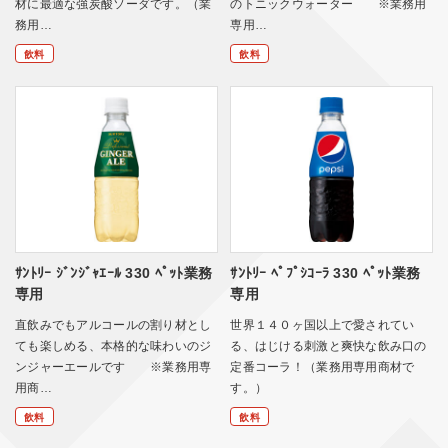
材に最適な強炭酸ソーダです。（業
のトニックウォーター ※業務用
務用…
専用…
飲料
飲料
ｻﾝﾄﾘｰ ｼﾞﾝｼﾞｬｴｰﾙ 330 ﾍﾟｯﾄ業務
ｻﾝﾄﾘｰ ﾍﾟﾌﾟｼｺｰﾗ 330 ﾍﾟｯﾄ業務
専用
専用
直飲みでもアルコールの割り材とし
世界１４０ヶ国以上で愛されてい
ても楽しめる、本格的な味わいのジ
る、はじける刺激と爽快な飲み口の
ンジャーエールです ※業務用専
定番コーラ！（業務用専用商材で
用商…
す。）
飲料
飲料