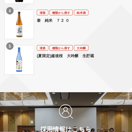
清酒
種類から探す
純米酒
泰 純米 ７２ ０
清酒
種類から探す
大吟醸
(夏限定)越後桜 大吟醸 生貯蔵
採用情報はこちら