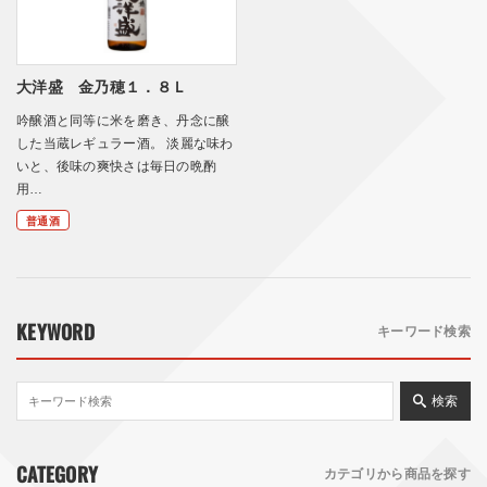
大洋盛 金乃穂１．８Ｌ
吟醸酒と同等に米を磨き、丹念に醸
した当蔵レギュラー酒。 淡麗な味わ
いと、後味の爽快さは毎日の晩酌
用…
普通酒
KEYWORD
キーワード検索
検索
CATEGORY
カテゴリから商品を探す