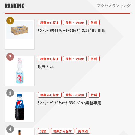
RANKING
アクセスランキング
種類から探す
飲料・その他
飲料
ｻﾝﾄﾘｰ ﾎﾜｲﾄｳｫｰﾀｰｼﾛｯﾌﾟ 2.5ｶﾞﾛﾝ BIB
種類から探す
飲料・その他
飲料
瓶ラムネ
種類から探す
飲料・その他
飲料
ｻﾝﾄﾘｰ ﾍﾟﾌﾟｼｺｰﾗ 330 ﾍﾟｯﾄ業務専用
清酒
種類から探す
純米酒