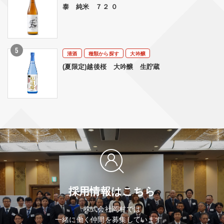
泰 純米 ７２ ０
清酒
種類から探す
大吟醸
(夏限定)越後桜 大吟醸 生貯蔵
採用情報はこちら
株式会社岡村では
一緒に働く仲間を募集しています。