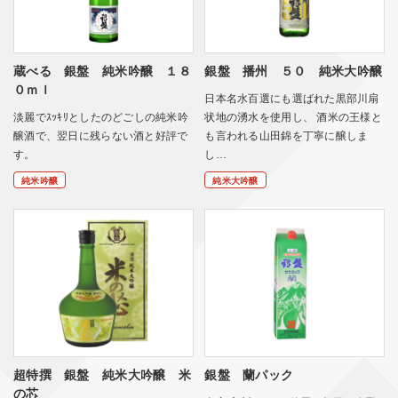
蔵べる 銀盤 純米吟醸 １８
銀盤 播州 ５０ 純米大吟醸
０ｍｌ
日本名水百選にも選ばれた黒部川扇
淡麗でｽｯｷﾘとしたのどごしの純米吟
状地の湧水を使用し、 酒米の王様と
醸酒で、翌日に残らない酒と好評で
も言われる山田錦を丁寧に醸しま
す。
し…
純米吟醸
純米大吟醸
超特撰 銀盤 純米大吟醸 米
銀盤 蘭パック
の芯