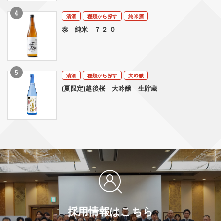
清酒
種類から探す
純米酒
泰 純米 ７２ ０
清酒
種類から探す
大吟醸
(夏限定)越後桜 大吟醸 生貯蔵
採用情報はこちら