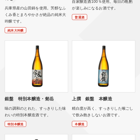
自家醸造酒100％使用。毎日の晩酌
兵庫県産の山田錦を使用。芳醇なふ
が楽しみになるお酒です。
くみ香とまろやかさが絶品の純米大
普通酒
吟醸です。
純米大吟醸
銀盤 特別本醸造・剱岳
上撰 銀盤 本醸造
味の調和のとれた、すっきりした味
精白度が高く、すっきりした喉ごし
わいの特別本醸造酒です。
で飲み飽きしないお酒です。
特別本醸造
本醸造