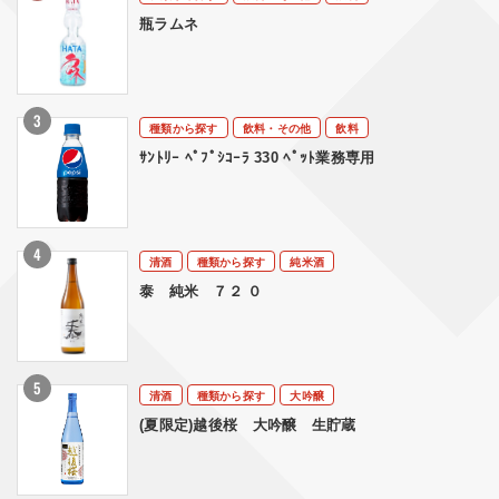
瓶ラムネ
種類から探す
飲料・その他
飲料
ｻﾝﾄﾘｰ ﾍﾟﾌﾟｼｺｰﾗ 330 ﾍﾟｯﾄ業務専用
清酒
種類から探す
純米酒
泰 純米 ７２ ０
清酒
種類から探す
大吟醸
(夏限定)越後桜 大吟醸 生貯蔵