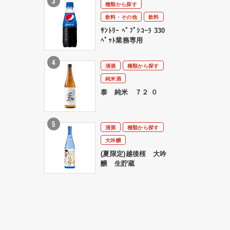
種類から探す
飲料・その他
飲料
ｻﾝﾄﾘｰ ﾍﾟﾌﾟｼｺｰﾗ 330
ﾍﾟｯﾄ業務専用
清酒
種類から探す
純米酒
泰 純米 ７２ ０
清酒
種類から探す
大吟醸
(夏限定)越後桜 大吟
醸 生貯蔵