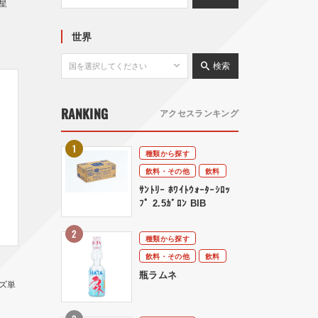
星
世界
検索
RANKING
アクセスランキング
種類から探す
飲料・その他
飲料
ｻﾝﾄﾘｰ ﾎﾜｲﾄｳｫｰﾀｰｼﾛｯ
ﾌﾟ 2.5ｶﾞﾛﾝ BIB
種類から探す
飲料・その他
飲料
瓶ラムネ
ズ単