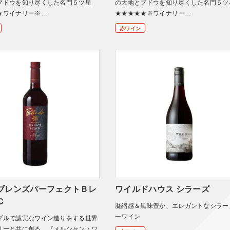
ブドウを知り尽くした名門５ツ星
の大地とブドウを知り尽くした名門５ツ
★ワイナリー※…
★★★★★※ワイナリー…
赤ワイン
ブレンズパーフェクトＢレ
ワイルドハウス シラーズ
Ｃ
凝縮感＆風味豊か、エレガントなシラー
一ワイン
ブルで誠実なワイン造りをする世界
リーと共に創る、『メルシャン・ワ