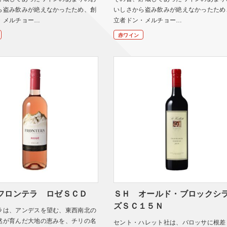
ら盗み飲みが絶えなかったため、創
いしさから盗み飲みが絶えなかったため
・メルチョー…
立者ドン・メルチョー…
赤ワイン
フロンテラ ロゼＳＣＤ
ＳＨ オールド・ブロックシ
ズＳＣ１５Ｎ
ラは、アンデスを望む、東西南北の
然が育んだ大地の恵みを、チリの名
セント・ハレット社は、バロッサに根差