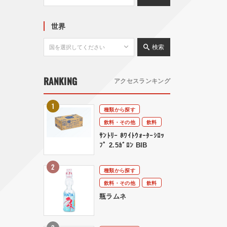
世界
検索
RANKING
アクセスランキング
種類から探す
飲料・その他
飲料
ｻﾝﾄﾘｰ ﾎﾜｲﾄｳｫｰﾀｰｼﾛｯ
ﾌﾟ 2.5ｶﾞﾛﾝ BIB
種類から探す
飲料・その他
飲料
瓶ラムネ