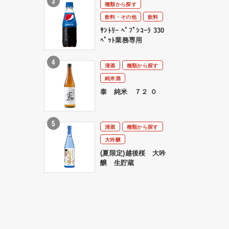
種類から探す
飲料・その他
飲料
ｻﾝﾄﾘｰ ﾍﾟﾌﾟｼｺｰﾗ 330
ﾍﾟｯﾄ業務専用
清酒
種類から探す
純米酒
泰 純米 ７２ ０
清酒
種類から探す
大吟醸
(夏限定)越後桜 大吟
醸 生貯蔵