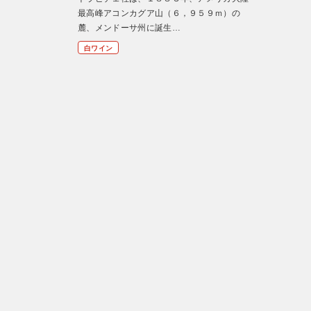
最高峰アコンカグア山（６，９５９ｍ）の
麓、メンドーサ州に誕生…
白ワイン