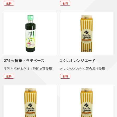
飲料
飲料
275ml抹茶・ラテベース
1.0Ｌオレンジエード
牛乳と混ぜるだけ（静岡抹茶使用）
オレンジ／みかん混合果汁使用
飲料
飲料