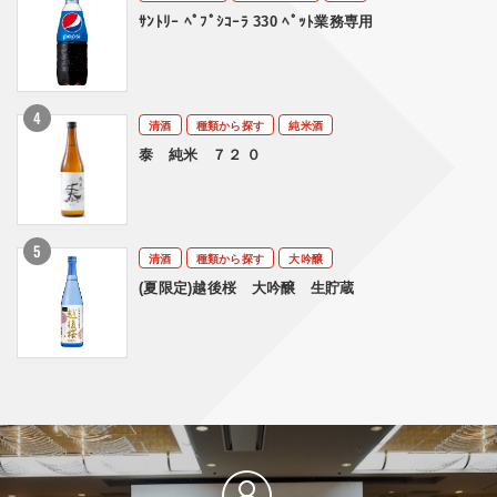
ｻﾝﾄﾘｰ ﾍﾟﾌﾟｼｺｰﾗ 330 ﾍﾟｯﾄ業務専用
清酒
種類から探す
純米酒
泰 純米 ７２ ０
清酒
種類から探す
大吟醸
(夏限定)越後桜 大吟醸 生貯蔵