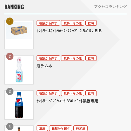
RANKING
アクセスランキング
種類から探す
飲料・その他
飲料
ｻﾝﾄﾘｰ ﾎﾜｲﾄｳｫｰﾀｰｼﾛｯﾌﾟ 2.5ｶﾞﾛﾝ BIB
種類から探す
飲料・その他
飲料
瓶ラムネ
種類から探す
飲料・その他
飲料
ｻﾝﾄﾘｰ ﾍﾟﾌﾟｼｺｰﾗ 330 ﾍﾟｯﾄ業務専用
清酒
種類から探す
純米酒