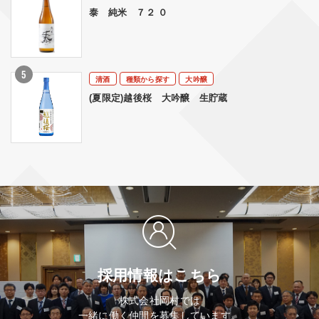
泰 純米 ７２ ０
清酒
種類から探す
大吟醸
(夏限定)越後桜 大吟醸 生貯蔵
採用情報はこちら
株式会社岡村では
一緒に働く仲間を募集しています。