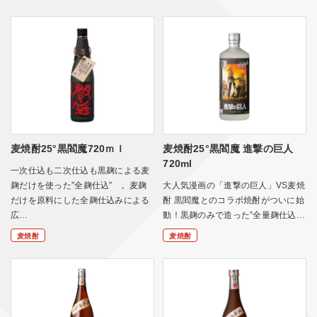
麦焼酎25°黒閻魔720ｍｌ
麦焼酎25°黒閻魔 進撃の巨人
720ml
一次仕込も二次仕込も黒麹による麦
麹だけを使った”全麹仕込” 。麦麹
大人気漫画の「進撃の巨人」VS麦焼
だけを原料にした全麹仕込みによる
酎 黒閻魔とのコラボ焼酎がついに始
広…
動！黒麹のみで造った”全量麹仕込…
麦焼酎
麦焼酎