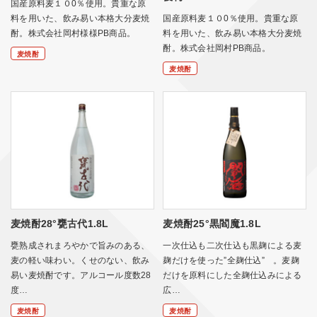
国産原料麦１０0％使用。貴重な原
料を用いた、飲み易い本格大分麦焼
国産原料麦１０0％使用。貴重な原
酎。株式会社岡村様様PB商品。
料を用いた、飲み易い本格大分麦焼
酎。株式会社岡村PB商品。
麦焼酎
麦焼酎
麦焼酎28°甕古代1.8L
麦焼酎25°黒閻魔1.8L
甕熟成されまろやかで旨みのある、
一次仕込も二次仕込も黒麹による麦
麦の軽い味わい。くせのない、飲み
麹だけを使った”全麹仕込” 。麦麹
易い麦焼酎です。アルコール度数28
だけを原料にした全麹仕込みによる
度…
広…
麦焼酎
麦焼酎