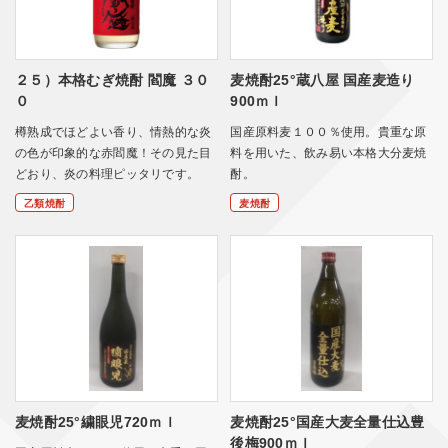
２５）本格むぎ焼酎 閻魔 ３０
麦焼酎25°蔵八屋 国産麦造り
０
900ｍｌ
樽熟成でほどよい香り、情熱的な炎
国産原料麦１００％使用。貴重な原
の色が印象的な赤閻魔！その見た目
料を用いた、飲み易い本格大分麦焼
どおり、炎の料理ピッタリです。
酎。
乙類焼酎
麦焼酎
麦焼酎25°繍眼児720ｍｌ
麦焼酎25°国産大麦全量仕込豊
後梅900ｍｌ