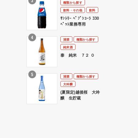
種類から探す
飲料・その他
飲料
ｻﾝﾄﾘｰ ﾍﾟﾌﾟｼｺｰﾗ 330
ﾍﾟｯﾄ業務専用
清酒
種類から探す
純米酒
泰 純米 ７２ ０
清酒
種類から探す
大吟醸
(夏限定)越後桜 大吟
醸 生貯蔵