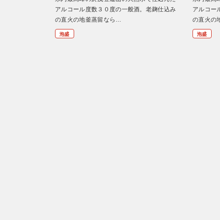
アルコール度数３０度の一般酒。老麹仕込み
アルコー
の直火の地釜蒸留なら…
の直火の
泡盛
泡盛