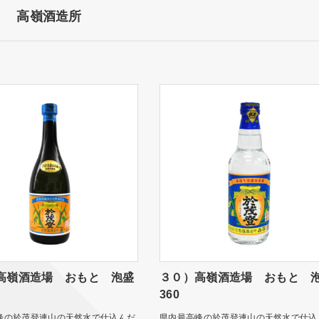
高嶺酒造所
高嶺酒造場 おもと 泡盛
３０）高嶺酒造場 おもと 
360
峰の於茂登連山の天然水で仕込んだ
県内最高峰の於茂登連山の天然水で仕込