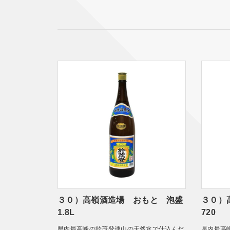
３０）高嶺酒造場 おもと 泡盛
３０）
1.8L
720
県内最高峰の於茂登連山の天然水で仕込んだ
県内最高