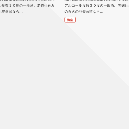
ル度数３０度の一般酒。老麹仕込み
アルコール度数３０度の一般酒。老麹仕
地釜蒸留なら…
の直火の地釜蒸留なら…
泡盛