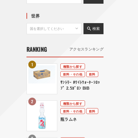
世界
検索
RANKING
アクセスランキング
種類から探す
飲料・その他
飲料
ｻﾝﾄﾘｰ ﾎﾜｲﾄｳｫｰﾀｰｼﾛｯ
ﾌﾟ 2.5ｶﾞﾛﾝ BIB
種類から探す
飲料・その他
飲料
瓶ラムネ