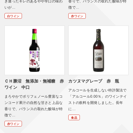
き通ったキレのあるやや辛口の味わ
香りで、バランスの取れた酸味が特
いが…
徴で…
白ワイン
赤ワイン
ＣＨ勝沼 無添加・無補糖 赤
カツヌマグレープ 赤 瓶
ワイン 中口
アルコールを生成しない特許製法で
まろやかでポリフェノール豊富なコ
「アルコール0.00％」のワインテイ
ンコード果汁の自然な甘さと上品な
ストの飲料を開発しました。長年
香りで、バランスの取れた酸味が特
に…
徴で…
食品
赤ワイン