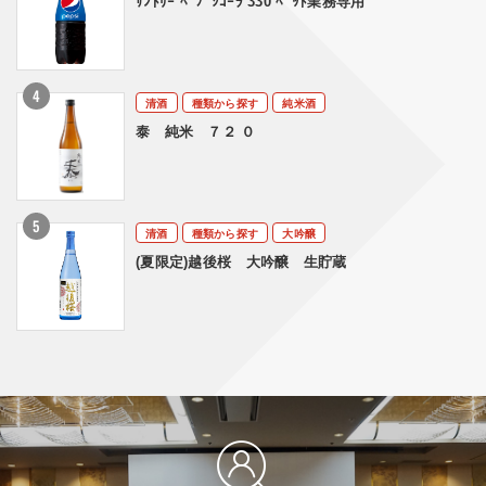
ｻﾝﾄﾘｰ ﾍﾟﾌﾟｼｺｰﾗ 330 ﾍﾟｯﾄ業務専用
清酒
種類から探す
純米酒
泰 純米 ７２ ０
清酒
種類から探す
大吟醸
(夏限定)越後桜 大吟醸 生貯蔵