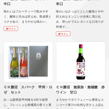
中口
辛口
味わいはフルーティーで飲みやす
味わいはさっぱりとした酸味とやや
く、酸味と渋みは控えめ。熟成香と
控えめなタンニンが全体に溶け込
コクがあり、まろやかな味わい。
み、滑らかでエレガントな口当りが
特徴で…
赤ワイン
赤ワイン
ＣＨ勝沼 スパーク 甲州・ロ
ＣＨ勝沼 無添加・無補糖 赤
ゼ セット
ワイン 甘口
白：山梨県産甲州種を100％使用
まろやかでポリフェノール豊富なコ
し、フレッシュな柑橘系の香りと透
ンコード果汁の自然な甘さと上品な