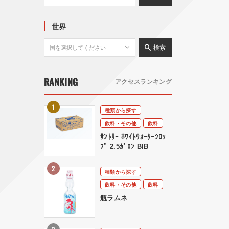
世界
検索
RANKING
アクセスランキング
種類から探す
飲料・その他
飲料
ｻﾝﾄﾘｰ ﾎﾜｲﾄｳｫｰﾀｰｼﾛｯ
ﾌﾟ 2.5ｶﾞﾛﾝ BIB
種類から探す
飲料・その他
飲料
瓶ラムネ