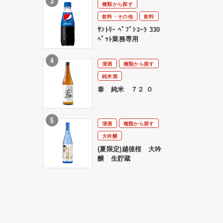
種類から探す
飲料・その他
飲料
ｻﾝﾄﾘｰ ﾍﾟﾌﾟｼｺｰﾗ 330
ﾍﾟｯﾄ業務専用
清酒
種類から探す
純米酒
泰 純米 ７２ ０
清酒
種類から探す
大吟醸
(夏限定)越後桜 大吟
醸 生貯蔵