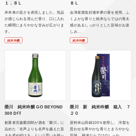
１．８Ｌ
８Ｌ
米本来の旨さを表現しました。気品
会津産酒造好適米夢の香を使用。ふ
が感じられる澄んだ香り、口に入れ
くよかな香りと純米ならではの骨太
た瞬間にまろやかな甘みが広がりま
感があるしっかりとした旨味がお楽
す。
しみ…
純米吟醸
純米吟醸
榮川 純米吟醸 GO BEYOND
榮川 新 純米吟醸 箱入 ７
300 Dｲﾘ
２０
創業者宮森榮四郎が酒名「榮川」に
原料米山田錦100％使用し、 洋梨を
込めた「名声よりも名声を越えた旨
思わせる華やかな香りとまろやかな
さを求め続ける」という思いを持っ
旨味、 純米ならではのしっか…