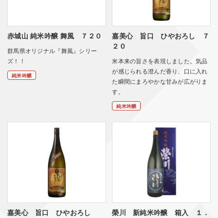
赤城山 純米吟醸 舞風 ７２０
嘉美心 旨口 ひやおろし ７
２０
群馬県オリジナル『舞風』シリー
ズ！！
米本来の旨さを表現しました。気品
が感じられる澄んだ香り、口に入れ
純米吟醸
た瞬間にまろやかな甘みが広がりま
す。
純米吟醸
嘉美心 旨口 ひやおろし
榮川 新純米吟醸 箱入 １．