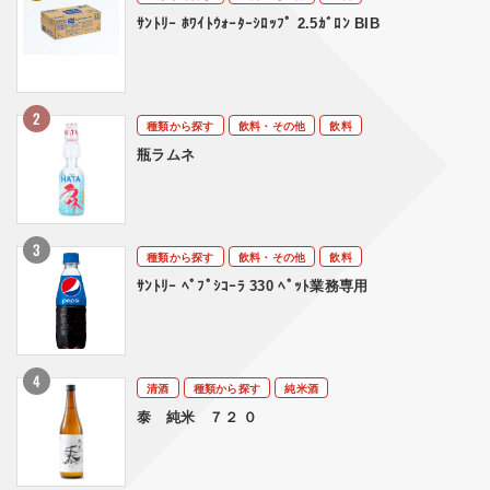
ｻﾝﾄﾘｰ ﾎﾜｲﾄｳｫｰﾀｰｼﾛｯﾌﾟ 2.5ｶﾞﾛﾝ BIB
種類から探す
飲料・その他
飲料
瓶ラムネ
種類から探す
飲料・その他
飲料
ｻﾝﾄﾘｰ ﾍﾟﾌﾟｼｺｰﾗ 330 ﾍﾟｯﾄ業務専用
清酒
種類から探す
純米酒
泰 純米 ７２ ０