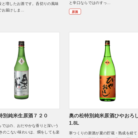
と辛口ならではのすっ…
段と増したお酒です。呑切りの風味
でお届けしま…
原酒
特別純米生原酒７２０
奥の松特別純米原酒ひやおろ
1.8L
らではの、おだやかな香りと深いう
飽きのこない味わいは、燗をしても楽
寒つくりの新酒が夏の貯蔵・熟成を経て