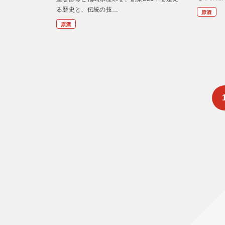
る歴史と、伝統の技…
原酒
原酒