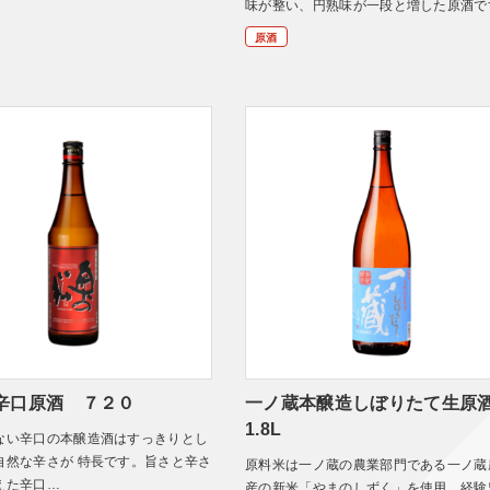
。
味が整い、円熟味が一段と増した原酒で
原酒
辛口原酒 ７２０
一ノ蔵本醸造しぼりたて生原
1.8L
ない辛口の本醸造酒はすっきりとし
自然な辛さが 特長です。旨さと辛さ
原料米は一ノ蔵の農業部門である一ノ蔵
えた辛口…
産の新米「やまのしずく」を使用。経験