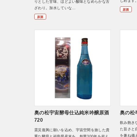
しめます
りとした甘味、ほどよい酸味となめらかな舌
ざわり。加水していな…
原酒
原酒
奥の松宇宙酵母仕込純米吟醸原酒
奥の松
720
飲み飽き
た旨さと
震災復興に願いを込め、宇宙空間を旅した貴
を兼ね備
重な酵母と福島県産米を、創業300年を超え