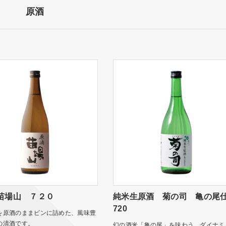
原酒
苗場山 ７２０
純米生原酒 菊の司 亀の尾
720
を原酒のままビンに詰めた、風味豊
の清酒です。
幻の酒米「亀の尾」を味わう。ダイナミ