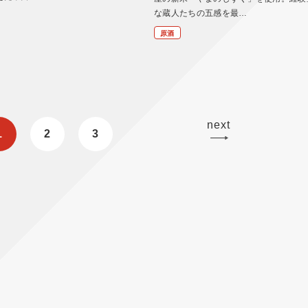
な蔵人たちの五感を最…
原酒
next
1
2
3