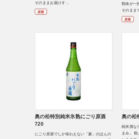
そのままお届けす…
熟味が一
そのまま
原酒
原酒
奥の松特別純米氷熟にごり原酒
奥の松
720
純米酒な
まみ。 
にごり原酒でしか味わえない「澱」のほんの