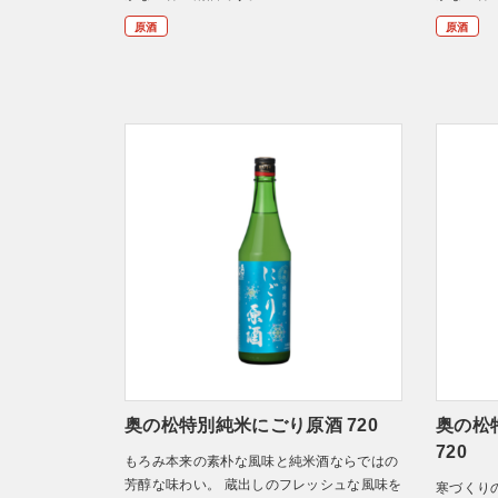
原酒
原酒
奥の松特別純米にごり原酒 720
奥の松
720
もろみ本来の素朴な風味と純米酒ならではの
芳醇な味わい。 蔵出しのフレッシュな風味を
寒づくり