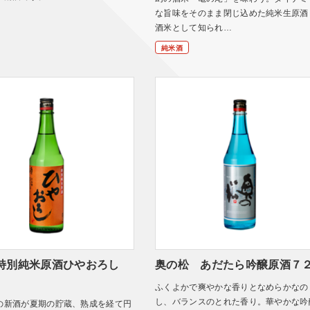
な旨味をそのまま閉じ込めた純米生原酒
酒米として知られ…
純米酒
特別純米原酒ひやおろし
奥の松 あだたら吟醸原酒７
ふくよかで爽やかな香りとなめらかなの
し、バランスのとれた香り。華やかな吟
の新酒が夏期の貯蔵、熟成を経て円