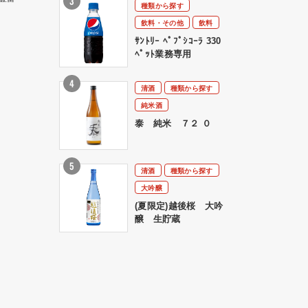
種類から探す
飲料・その他
飲料
ｻﾝﾄﾘｰ ﾍﾟﾌﾟｼｺｰﾗ 330
ﾍﾟｯﾄ業務専用
清酒
種類から探す
純米酒
泰 純米 ７２ ０
清酒
種類から探す
大吟醸
(夏限定)越後桜 大吟
醸 生貯蔵