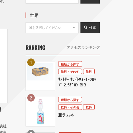
す。
世界
検索
RANKING
アクセスランキング
種類から探す
飲料・その他
飲料
ｻﾝﾄﾘｰ ﾎﾜｲﾄｳｫｰﾀｰｼﾛｯ
ﾌﾟ 2.5ｶﾞﾛﾝ BIB
種類から探す
飲料・その他
飲料
酒
瓶ラムネ
農社
豊富