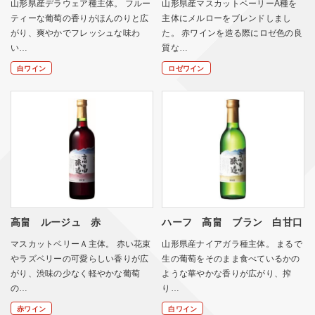
山形県産デラウェア種主体。 フルー
山形県産マスカットベーリーA種を
ティーな葡萄の香りがほんのりと広
主体にメルローをブレンドしまし
がり、爽やかでフレッシュな味わ
た。 赤ワインを造る際にロゼ色の良
い…
質な…
白ワイン
ロゼワイン
高畠 ルージュ 赤
ハーフ 高畠 ブラン 白甘口
マスカットベリーＡ主体。 赤い花束
山形県産ナイアガラ種主体。 まるで
やラズベリーの可愛らしい香りが広
生の葡萄をそのまま食べているかの
がり、渋味の少なく軽やかな葡萄
ような華やかな香りが広がり、搾
の…
り…
赤ワイン
白ワイン