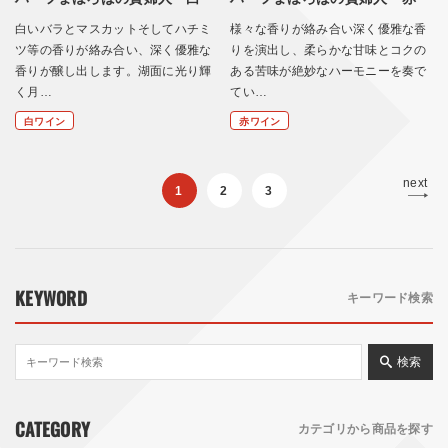
白いバラとマスカットそしてハチミ
様々な香りが絡み合い深く優雅な香
ツ等の香りが絡み合い、深く優雅な
りを演出し、柔らかな甘味とコクの
香りが醸し出します。湖面に光り輝
ある苦味が絶妙なハーモニーを奏で
く月…
てい…
白ワイン
赤ワイン
next
1
2
3
KEYWORD
キーワード検索
検索
CATEGORY
カテゴリから商品を探す