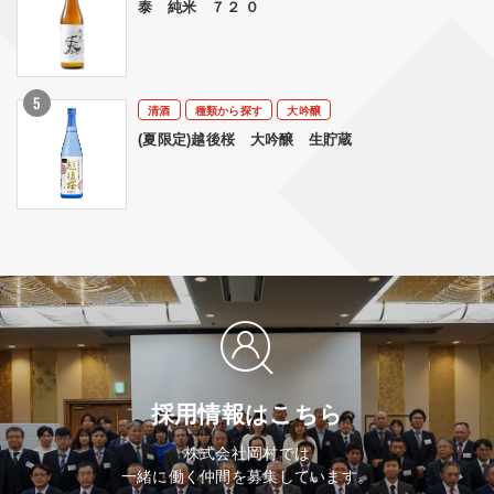
泰 純米 ７２ ０
清酒
種類から探す
大吟醸
(夏限定)越後桜 大吟醸 生貯蔵
採用情報はこちら
株式会社岡村では
一緒に働く仲間を募集しています。