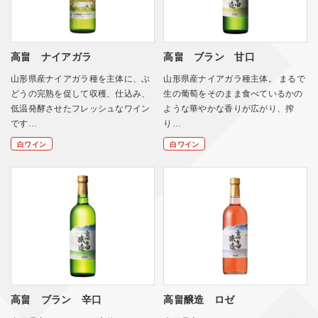
高畠 ナイアガラ
高畠 ブラン 甘口
山形県産ナイアガラ種を主体に、ぶ
山形県産ナイアガラ種主体。 まるで
どうの完熟を促して収穫、仕込み、
生の葡萄をそのまま食べているかの
低温発酵させたフレッシュなワイン
ような華やかな香りが広がり、搾
です…
り…
白ワイン
白ワイン
高畠 ブラン 辛口
高畠醸造 ロゼ