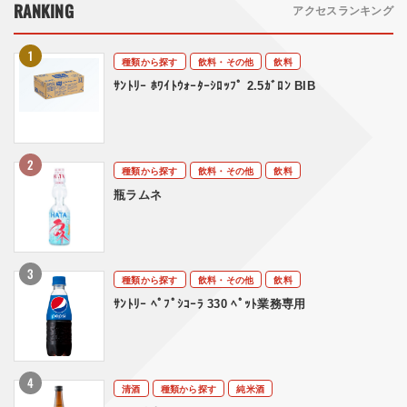
RANKING
アクセスランキング
種類から探す
飲料・その他
飲料
ｻﾝﾄﾘｰ ﾎﾜｲﾄｳｫｰﾀｰｼﾛｯﾌﾟ 2.5ｶﾞﾛﾝ BIB
種類から探す
飲料・その他
飲料
瓶ラムネ
種類から探す
飲料・その他
飲料
ｻﾝﾄﾘｰ ﾍﾟﾌﾟｼｺｰﾗ 330 ﾍﾟｯﾄ業務専用
清酒
種類から探す
純米酒