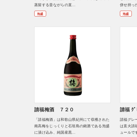
蒸留する昔ながらの直…
併せ持っ
泡盛
泡盛
請福梅酒 ７２０
請福 ｸﾞﾚ
「請福梅酒」は和歌山県紀州にて収穫された
請福グレ
南高梅をじっくりと石垣島の銘酒である泡盛
は直火請
に漬け込み、純国産黒…
ュールで