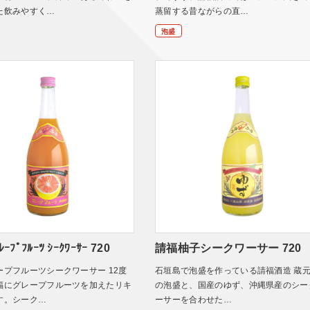
た飲みやすく…
蒸留する昔ながらの直…
泡盛
ｰﾌﾟﾌﾙｰﾂ ｼｰｸﾜｰｻｰ 720
請福柚子シークワーサー 720
ープフルーツシークワーサー 12度
石垣島で泡盛を作っている請福酒造 蔵
福にグレープフルーツを加えたリキ
の泡盛と、国産のゆず、沖縄県産のシー
す。シーク…
ーサーを合わせた…