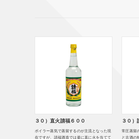
３０）直火請福６００
３０）
ボイラー蒸気で蒸留するのが主流となった現
常圧蒸留
在ですが、請福酒造では釜に直に火を当てて
と古酒の