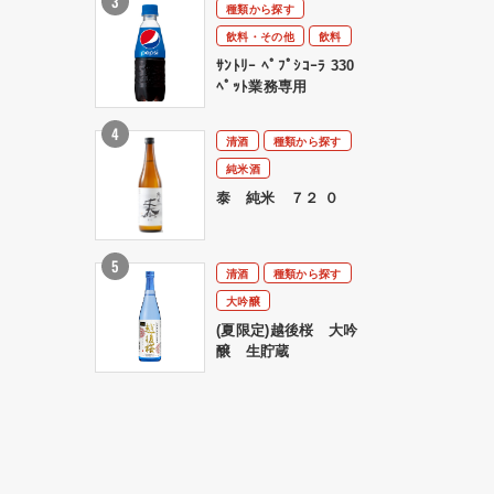
種類から探す
飲料・その他
飲料
ｻﾝﾄﾘｰ ﾍﾟﾌﾟｼｺｰﾗ 330
ﾍﾟｯﾄ業務専用
清酒
種類から探す
純米酒
泰 純米 ７２ ０
清酒
種類から探す
大吟醸
(夏限定)越後桜 大吟
醸 生貯蔵