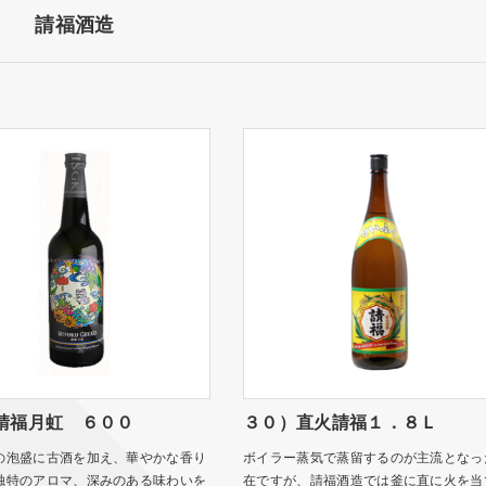
請福酒造
請福月虹 ６００
３０）直火請福１．８Ｌ
の泡盛に古酒を加え、華やかな香り
ボイラー蒸気で蒸留するのが主流となっ
独特のアロマ、深みのある味わいを
在ですが、請福酒造では釜に直に火を当