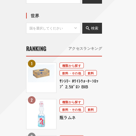
世界
検索
RANKING
アクセスランキング
種類から探す
飲料・その他
飲料
ｻﾝﾄﾘｰ ﾎﾜｲﾄｳｫｰﾀｰｼﾛｯ
ﾌﾟ 2.5ｶﾞﾛﾝ BIB
種類から探す
飲料・その他
飲料
瓶ラムネ