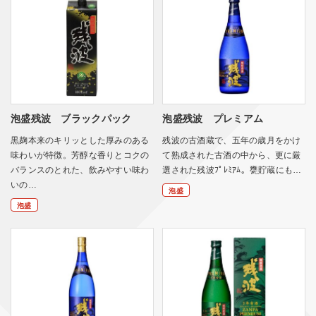
泡盛残波 ブラックパック
泡盛残波 プレミアム
黒麹本来のキリッとした厚みのある
残波の古酒蔵で、五年の歳月をかけ
味わいが特徴。芳醇な香りとコクの
て熟成された古酒の中から、更に厳
バランスのとれた、飲みやすい味わ
選された残波ﾌﾟﾚﾐｱﾑ。甕貯蔵にも…
いの…
泡盛
泡盛