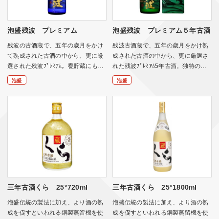
泡盛残波 プレミアム
泡盛残波 プレミアム５年古酒
残波の古酒蔵で、五年の歳月をかけ
残波古酒蔵で、五年の歳月をかけ熟
て熟成された古酒の中から、更に厳
成された古酒の中から、更に厳選さ
選された残波ﾌﾟﾚﾐｱﾑ。甕貯蔵にも…
れた残波ﾌﾟﾚﾐｱﾑ5年古酒。独特の…
泡盛
泡盛
三年古酒くら 25°720ml
三年古酒くら 25°1800ml
泡盛伝統の製法に加え、より酒の熟
泡盛伝統の製法に加え、より酒の熟
成を促すといわれる銅製蒸留機を使
成を促すといわれる銅製蒸留機を使