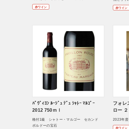
赤ワイン
赤ワイン
ﾊﾟｳﾞｨﾖﾝ ﾙｰｼﾞｭ ﾃﾞｭ ｼｬﾄｰ ﾏﾙｺﾞｰ
フォレ
2012 750ｍｌ
ロー 
格付1級 シャトー・マルゴー セカンド
2023年
ボルドーの宝石
赤ワイン