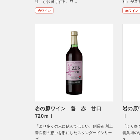
社」がお届けする、ワ…
社」が造
赤ワイン
赤ワイン
岩の原ワイン 善 赤 甘口
岩の原
720ｍｌ
ｌ
「より多くの人に飲んでほしい」創業者 川上
「より多
善兵衛の想いを形にしたスタンダードシリー
善兵衛の
ズ
ズ