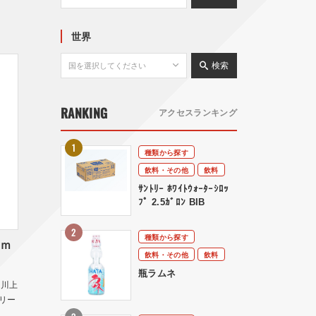
世界
検索
RANKING
アクセスランキング
種類から探す
飲料・その他
飲料
ｻﾝﾄﾘｰ ﾎﾜｲﾄｳｫｰﾀｰｼﾛｯ
ﾌﾟ 2.5ｶﾞﾛﾝ BIB
種類から探す
0ｍ
飲料・その他
飲料
瓶ラムネ
 川上
リー