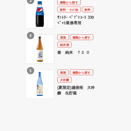
種類から探す
飲料・その他
飲料
ｻﾝﾄﾘｰ ﾍﾟﾌﾟｼｺｰﾗ 330
ﾍﾟｯﾄ業務専用
清酒
種類から探す
純米酒
泰 純米 ７２ ０
清酒
種類から探す
大吟醸
(夏限定)越後桜 大吟
醸 生貯蔵