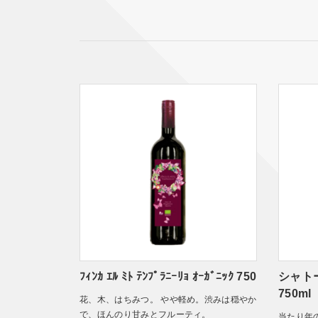
ﾌｨﾝｶ ｴﾙ ﾐﾄ ﾃﾝﾌﾟﾗﾆｰﾘｮ ｵｰｶﾞﾆｯｸ 750
シャトー
750ml
花、木、はちみつ。 やや軽め。渋みは穏やか
で、ほんのり甘みとフルーティ。
当たり年