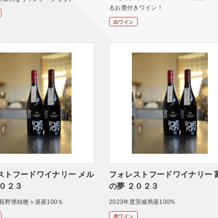
るお墨付きワイン！
白ワイン
ストフードワイナリー メル
フォレストフードワイナリー 
２０２３
の夢 ２０２３
度長野県桔梗ヶ原産100％
2023年度茨城県産100%
赤ワイン