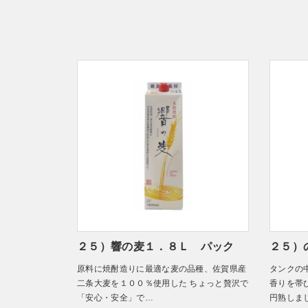
２５）響の麦１．８Ｌ パック
２５）の
原料に焼酎造りに最適な麦の品種、佐賀県産
タンクの
二条大麦を１００％使用した ちょっと贅沢で
香りを帯
「安心・安全」で…
円熟しま