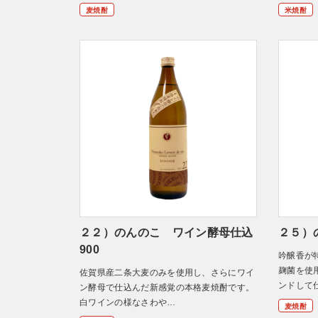
麦焼酎
米焼酎
２２）のんのこ ワイン酵母仕込
２５）の
900
吟醸香が
麹菌を使
佐賀県産二条大麦のみを使用し、さらにワイ
ンドして
ン酵母で仕込んだ新感覚の本格麦焼酎です。
白ワインの様なさわや…
麦焼酎