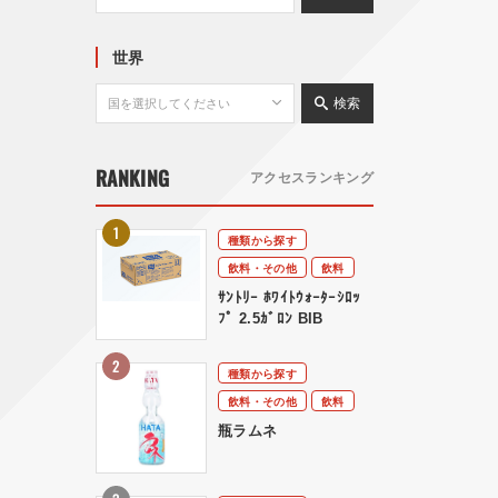
世界
検索
RANKING
アクセスランキング
種類から探す
飲料・その他
飲料
ｻﾝﾄﾘｰ ﾎﾜｲﾄｳｫｰﾀｰｼﾛｯ
ﾌﾟ 2.5ｶﾞﾛﾝ BIB
種類から探す
飲料・その他
飲料
瓶ラムネ