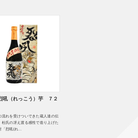
烈吼（れっこう）芋 ７２
の流れを受けついできた蔵人達の伝
、杜氏の冴え渡る感性で造り上げた
酎「烈吼(れ…