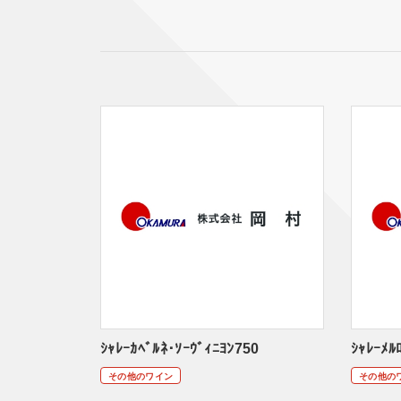
ｼｬﾚｰｶﾍﾞﾙﾈ･ｿｰｳﾞｨﾆﾖﾝ750
ｼｬﾚｰﾒﾙ
その他のワイン
その他の