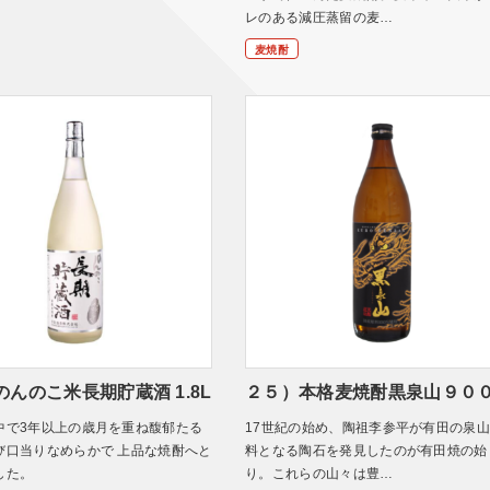
レのある減圧蒸留の麦…
麦焼酎
んのこ米長期貯蔵酒 1.8L
２５）本格麦焼酎黒泉山９００
中で3年以上の歳月を重ね馥郁たる
17世紀の始め、陶祖李参平が有田の泉
び口当りなめらかで 上品な焼酎へと
料となる陶石を発見したのが有田焼の始
した。
り。これらの山々は豊…