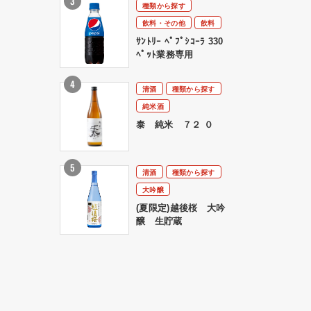
種類から探す
飲料・その他
飲料
ｻﾝﾄﾘｰ ﾍﾟﾌﾟｼｺｰﾗ 330
ﾍﾟｯﾄ業務専用
清酒
種類から探す
純米酒
泰 純米 ７２ ０
清酒
種類から探す
大吟醸
(夏限定)越後桜 大吟
醸 生貯蔵