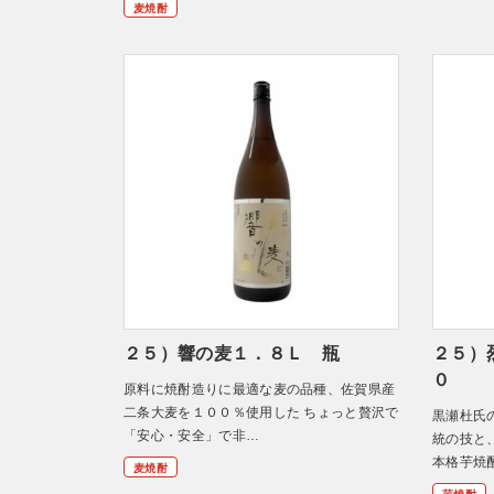
麦焼酎
２５）響の麦１．８Ｌ 瓶
２５）
０
原料に焼酎造りに最適な麦の品種、佐賀県産
二条大麦を１００％使用した ちょっと贅沢で
黒瀬杜氏
「安心・安全」で非…
統の技と
本格芋焼
麦焼酎
芋焼酎