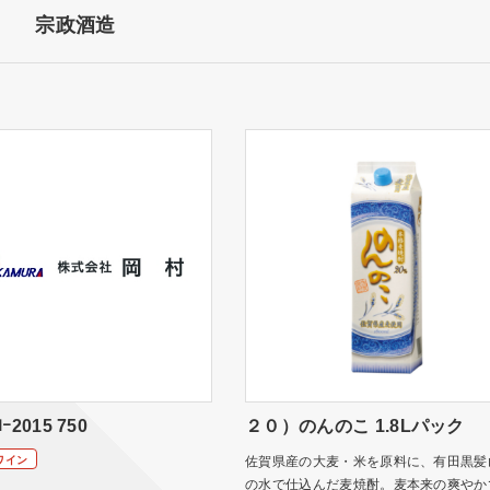
宗政酒造
ﾛｰ2015 750
２０）のんのこ 1.8Lパック
ワイン
佐賀県産の大麦・米を原料に、有田黒髪
の水で仕込んだ麦焼酎。麦本来の爽やか