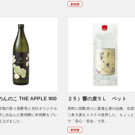
麦焼酎
んのこ THE APPLE 900
２５）響の麦５Ｌ ペット
特徴の香り系酵母と当社オリジナル
原料に焼酎造りに最適な麦の品種、佐賀
用し仕込んだ麦焼酎に米焼酎をブレ
二条大麦を１００％使用した、ちょっと
仕上げました…
で「安心・安全」で非…
麦焼酎