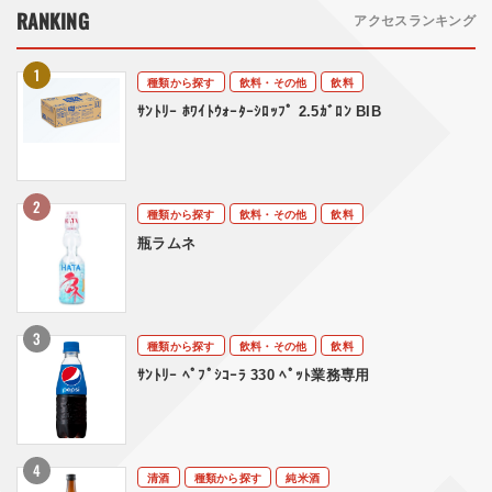
RANKING
アクセスランキング
種類から探す
飲料・その他
飲料
ｻﾝﾄﾘｰ ﾎﾜｲﾄｳｫｰﾀｰｼﾛｯﾌﾟ 2.5ｶﾞﾛﾝ BIB
種類から探す
飲料・その他
飲料
瓶ラムネ
種類から探す
飲料・その他
飲料
ｻﾝﾄﾘｰ ﾍﾟﾌﾟｼｺｰﾗ 330 ﾍﾟｯﾄ業務専用
清酒
種類から探す
純米酒