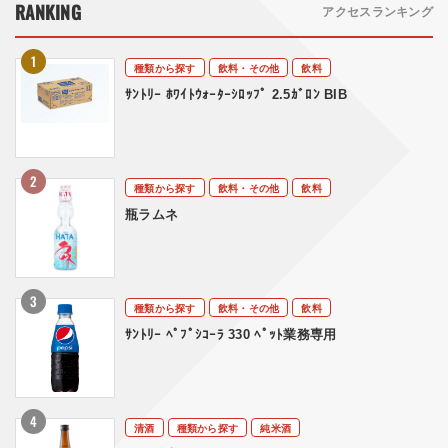
RANKING
アクセスランキング
種類から探す
飲料・その他
飲料
ｻﾝﾄﾘｰ ﾎﾜｲﾄｳｫｰﾀｰｼﾛｯﾌﾟ 2.5ｶﾞﾛﾝ BIB
種類から探す
飲料・その他
飲料
瓶ラムネ
種類から探す
飲料・その他
飲料
ｻﾝﾄﾘｰ ﾍﾟﾌﾟｼｺｰﾗ 330 ﾍﾟｯﾄ業務専用
清酒
種類から探す
純米酒