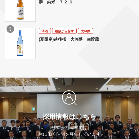
泰 純米 ７２ ０
清酒
種類から探す
大吟醸
(夏限定)越後桜 大吟醸 生貯蔵
採用情報はこちら
株式会社岡村では
一緒に働く仲間を募集しています。