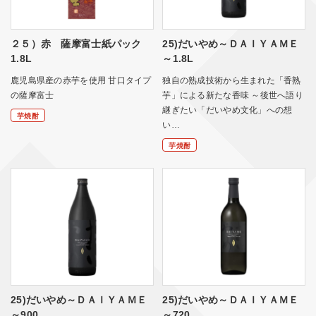
２５）赤 薩摩富士紙パック
25)だいやめ～ＤＡＩＹＡＭＥ
1.8L
～1.8L
鹿児島県産の赤芋を使用 甘口タイプ
独自の熟成技術から生まれた「香熟
の薩摩富士
芋」による新たな香味 ～後世へ語り
継ぎたい「だいやめ文化」への想
芋焼酎
い…
芋焼酎
25)だいやめ～ＤＡＩＹＡＭＥ
25)だいやめ～ＤＡＩＹＡＭＥ
～900
～720