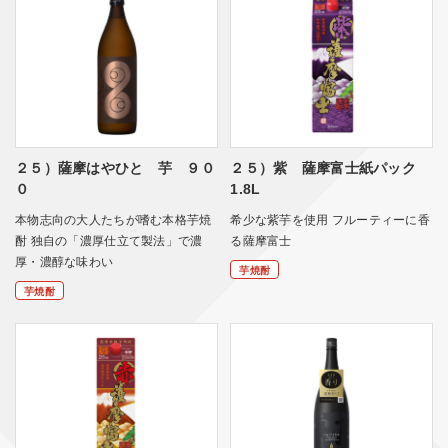
２５）薩摩はやひと 芋 ９０
２５）紫 薩摩富士紙パック
０
1.8L
本物志向の大人たちが嗜む本格芋焼
希少な紫芋を使用 フルーティーに香
酎 独自の「濃厚仕立て製法」で濃
る薩摩富士
厚・濃醇な味わい
芋焼酎
芋焼酎