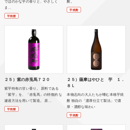
でほのかな芋の香りと、やさしく
酎。
ま…
芋焼酎
芋焼酎
２５）紫の赤兎馬７２０
２５）薩摩はやひと 芋 １．
８Ｌ
紫芋特有の甘い香り。 原料である
「紫芋」を、「赤兎馬」の特徴的 な
本物志向の大人たちが嗜む本格芋焼
濾過方法を用いて製造。 原…
酎 独自の「濃厚仕立て製法」で濃
厚・濃醇な味わい
芋焼酎
芋焼酎