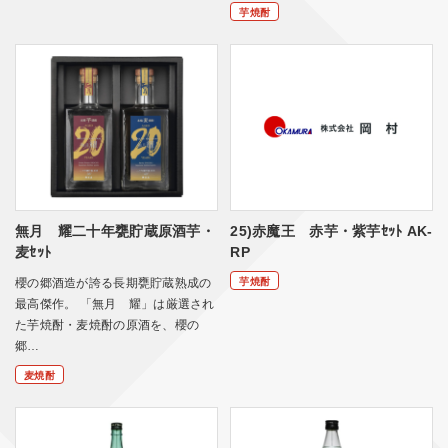
芋焼酎
無月 耀二十年甕貯蔵原酒芋・
25)赤魔王 赤芋・紫芋ｾｯﾄ AK-
麦ｾｯﾄ
RP
芋焼酎
櫻の郷酒造が誇る長期甕貯蔵熟成の
最高傑作。 「無月 耀」は厳選され
た芋焼酎・麦焼酎の原酒を、櫻の
郷…
麦焼酎