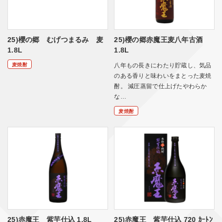
25)櫻の郷 むげつまるみ 麦
25)櫻の郷赤魔王麦八年古酒
1.8L
1.8L
麦焼酎
八年もの長きにわたり貯蔵し、気品
のある香りと味わいをまとった麦焼
酎。 減圧蒸留で仕上げたやわらか
な…
麦焼酎
25)赤魔王 紫芋仕込 1.8L
25)赤魔王 紫芋仕込 720 ｶｰﾄﾝ