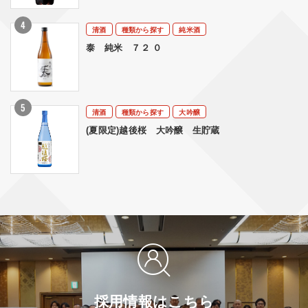
清酒
種類から探す
純米酒
泰 純米 ７２ ０
清酒
種類から探す
大吟醸
(夏限定)越後桜 大吟醸 生貯蔵
採用情報はこちら