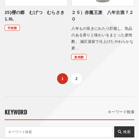
25)櫻の郷 むげつ むらさき
２５）赤魔王麦 八年古酒７２
1.8L
０
芋焼酎
八年もの長きにわたり貯蔵し、気品
のある香りと味わいをまとった麦焼
酎。 減圧蒸留で仕上げたやわらかな
麦…
麦焼酎
1
2
KEYWORD
キーワード検索
検索