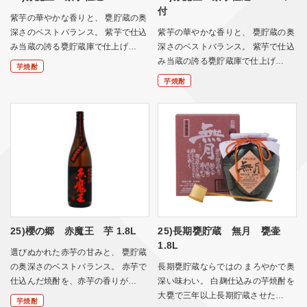
付
紫芋の華やかな香りと、 甕貯蔵の奥
深さのベストバランス。 紫芋で仕込
紫芋の華やかな香りと、 甕貯蔵の奥
み当蔵の誇る甕貯蔵庫で仕上げ…
深さのベストバランス。 紫芋で仕込
み当蔵の誇る甕貯蔵庫で仕上げ…
芋焼酎
芋焼酎
25)櫻の郷 赤魔王 芋 1.8L
25)長期甕貯蔵 無月 甕壷
1.8L
選びぬかれた赤芋の甘みと、 甕貯蔵
の奥深さのベストバランス。 赤芋で
長期甕貯蔵ならではの まろやかで奥
仕込んだ焼酎を、赤芋の香りが…
深い味わい。 白麹仕込みの芋焼酎を
大甕で三年以上長期貯蔵させた…
芋焼酎