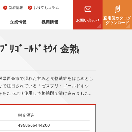
新着情報
お役立ちコラム
直宅便カタログ
お問い合わせ
企業情報
採用情報
ダウンロード
ﾌﾟﾘｺﾞｰﾙﾄﾞｷｳｲ 金熟
媛県西条市で獲れた甘みと食物繊維をはじめとし
りで注目されている「ゼスプリ・ゴールドキウ
ををたっぷり使用し本格焼酎で漬け込みました。
栄光酒造
4958666444200