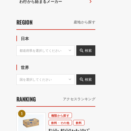
わ行から始まるメーカー
REGION
産地から探す
日本
検索
世界
検索
RANKING
アクセスランキング
種類から探す
飲料・その他
飲料
ｻﾝﾄﾘｰ ﾎﾜｲﾄｳｫｰﾀｰｼﾛｯﾌﾟ