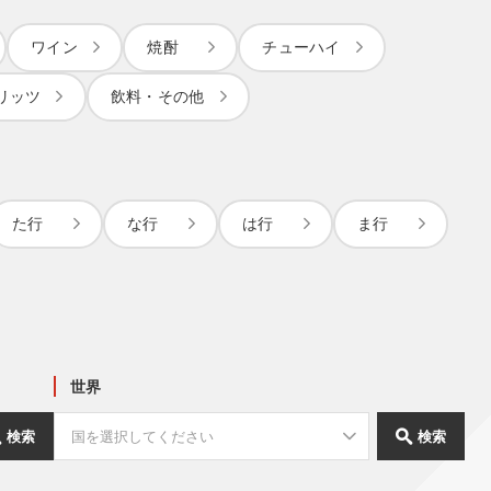
ワイン
焼酎
チューハイ
リッツ
飲料・その他
た行
な行
は行
ま行
世界
検索
検索