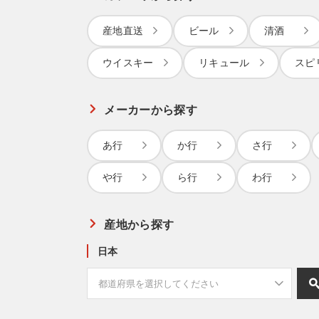
産地直送
ビール
清酒
ウイスキー
リキュール
スピ
メーカーから探す
あ行
か行
さ行
や行
ら行
わ行
産地から探す
日本