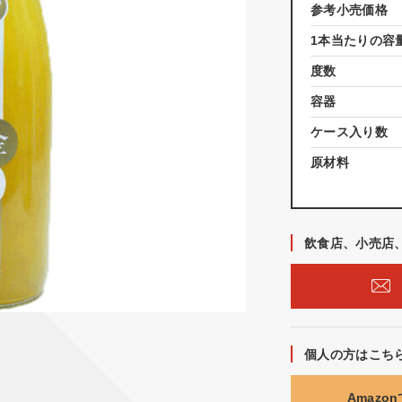
参考小売価格
1本当たりの容
度数
容器
ケース入り数
原材料
飲食店、小売店
個人の方はこち
Amazo