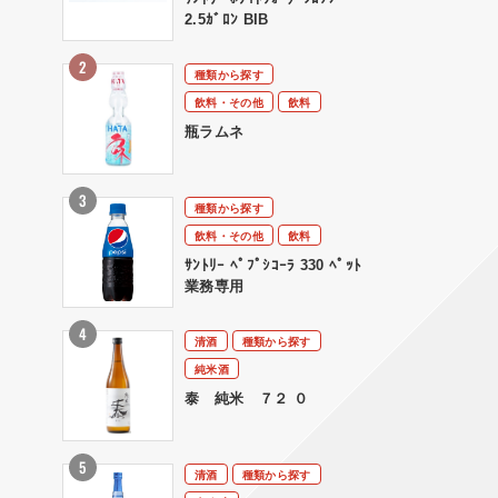
2.5ｶﾞﾛﾝ BIB
種類から探す
飲料・その他
飲料
瓶ラムネ
種類から探す
飲料・その他
飲料
ｻﾝﾄﾘｰ ﾍﾟﾌﾟｼｺｰﾗ 330 ﾍﾟｯﾄ
業務専用
清酒
種類から探す
純米酒
泰 純米 ７２ ０
清酒
種類から探す