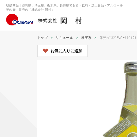
取扱商品｜群馬県、埼玉県、栃木県、長野県でお酒・飲料・加工食品・アルコール
等の卸、販売の「株式会社 岡村」
トップ
リキュール
果実系
栄光 ｾﾞｽﾌﾟﾘｺﾞｰﾙﾄﾞｷｳｲ
お気に入りに追加