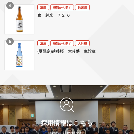
清酒
種類から探す
純米酒
泰 純米 ７２ ０
清酒
種類から探す
大吟醸
(夏限定)越後桜 大吟醸 生貯蔵
採用情報はこちら
株式会社岡村では