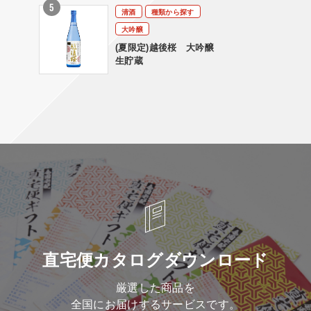
清酒
種類から探す
大吟醸
(夏限定)越後桜 大吟醸
生貯蔵
直宅便カタログダウンロード
厳選した商品を
全国にお届けするサービスです。