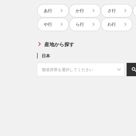
あ行
か行
さ行
や行
ら行
わ行
産地から探す
日本