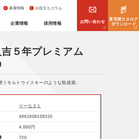
新着情報
お役立ちコラム
直宅便カタログ
お問い合わせ
企業情報
採用情報
ダウンロード
人吉５年プレミアム
0
漂うモルトウイスキーのような熟成酒。
りーな２１
4961808109325
4,000
円
量
720