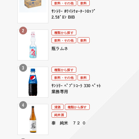
飲料・その他
飲料
ｻﾝﾄﾘｰ ﾎﾜｲﾄｳｫｰﾀｰｼﾛｯﾌﾟ
2.5ｶﾞﾛﾝ BIB
種類から探す
飲料・その他
飲料
瓶ラムネ
種類から探す
飲料・その他
飲料
ｻﾝﾄﾘｰ ﾍﾟﾌﾟｼｺｰﾗ 330 ﾍﾟｯﾄ
業務専用
清酒
種類から探す
純米酒
泰 純米 ７２ ０