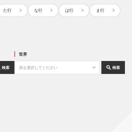
た行
な行
は行
ま行
世界
検索
検索