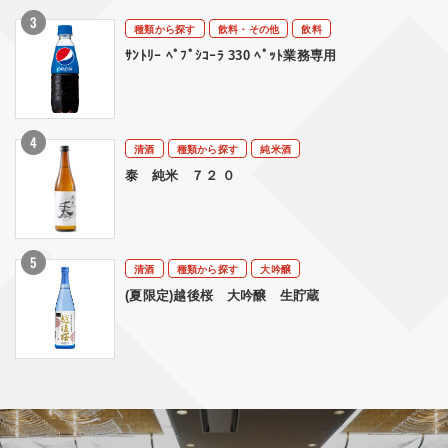
種類から探す
飲料・その他
飲料
ｻﾝﾄﾘｰ ﾍﾟﾌﾟｼｺｰﾗ 330 ﾍﾟｯﾄ業務専用
清酒
種類から探す
純米酒
泰 純米 ７２ ０
清酒
種類から探す
大吟醸
(夏限定)越後桜 大吟醸 生貯蔵