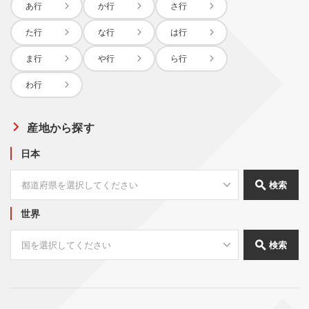
あ行
か行
さ行
た行
な行
は行
ま行
や行
ら行
わ行
産地から探す
日本
検索
世界
検索