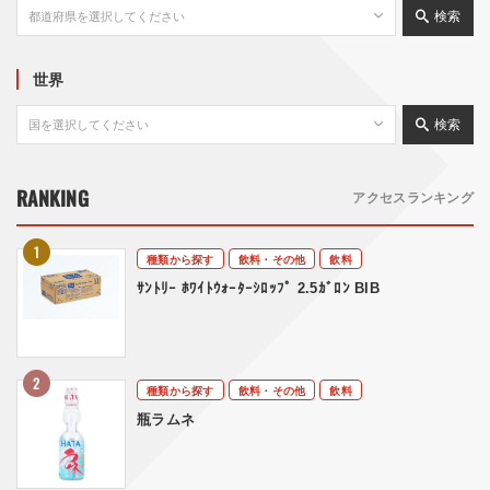
検索
世界
検索
RANKING
アクセスランキング
種類から探す
飲料・その他
飲料
ｻﾝﾄﾘｰ ﾎﾜｲﾄｳｫｰﾀｰｼﾛｯﾌﾟ 2.5ｶﾞﾛﾝ BIB
種類から探す
飲料・その他
飲料
瓶ラムネ