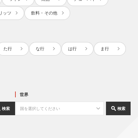
リッツ
飲料・その他
た行
な行
は行
ま行
世界
検索
検索