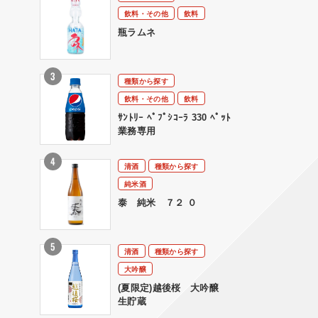
飲料・その他
飲料
瓶ラムネ
種類から探す
飲料・その他
飲料
ｻﾝﾄﾘｰ ﾍﾟﾌﾟｼｺｰﾗ 330 ﾍﾟｯﾄ
業務専用
清酒
種類から探す
純米酒
泰 純米 ７２ ０
清酒
種類から探す
大吟醸
(夏限定)越後桜 大吟醸
生貯蔵