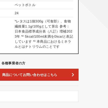
ペットボトル
24
*レタスは1個300g（可食部）、食物
繊維量1.1g/100gとして算出 参考：
日本食品標準成分表（八訂）増補202
3年 *² 5kcal/100ml未満を0kcalと表記
しています *³ 本商品におけるミネラ
ルとはナトリウムのことです
、各種事業者の方
商品についてお問い合わせはこちら