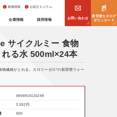
新着情報
お役立ちコラム
直宅便カタログ
お問い合わせ
企業情報
採用情報
ダウンロード
.me サイクルミー 食物
る水 500ml×24本
食物繊維がとれる。カロリーゼロ*の新習慣ウォー
4904910116249
3,552
円
量
500