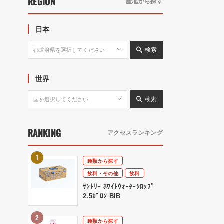
REGION
産地から探す
日本
検索
世界
検索
RANKING
アクセスランキング
種類から探す
飲料・その他
飲料
ｻﾝﾄﾘｰ ﾎﾜｲﾄｳｫｰﾀｰｼﾛｯﾌﾟ
2.5ｶﾞﾛﾝ BIB
種類から探す