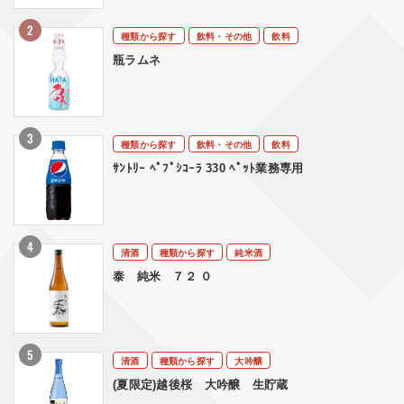
種類から探す
飲料・その他
飲料
瓶ラムネ
種類から探す
飲料・その他
飲料
ｻﾝﾄﾘｰ ﾍﾟﾌﾟｼｺｰﾗ 330 ﾍﾟｯﾄ業務専用
清酒
種類から探す
純米酒
泰 純米 ７２ ０
清酒
種類から探す
大吟醸
(夏限定)越後桜 大吟醸 生貯蔵