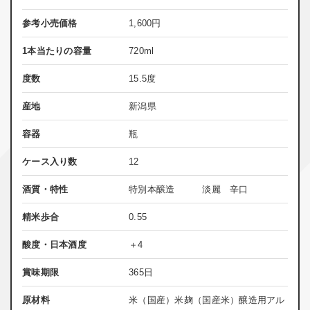
参考小売価格
1,600
円
1本当たりの容量
720ml
度数
15.5度
産地
新潟県
容器
瓶
ケース入り数
12
酒質・特性
特別本醸造 淡麗 辛口
精米歩合
0.55
酸度・日本酒度
＋4
賞味期限
365日
原材料
米（国産）米麹（国産米）醸造用アル