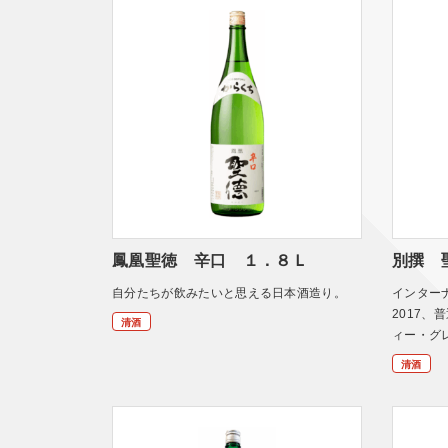
鳳凰聖徳 辛口 １．８Ｌ
別撰 
自分たちが飲みたいと思える日本酒造り。
インター
2017
清酒
ィー・グ
清酒