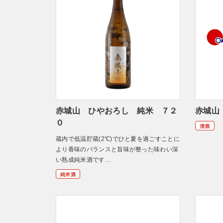
赤城山 ひやおろし 純米 ７２
赤城山
０
清酒
蔵内で低温貯蔵(2℃)でひと夏を過ごすことに
より香味のバランスと旨味が整った味わい深
い熟成純米酒です…
純米酒