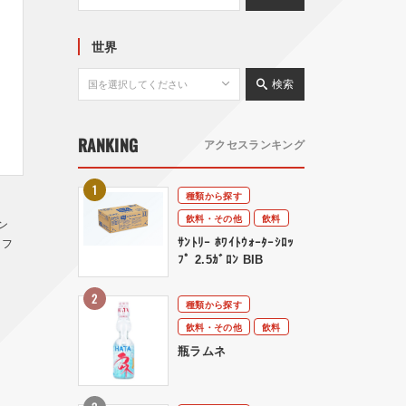
世界
検索
RANKING
アクセスランキング
種類から探す
飲料・その他
飲料
ン
ｻﾝﾄﾘｰ ﾎﾜｲﾄｳｫｰﾀｰｼﾛｯ
ロフ
ﾌﾟ 2.5ｶﾞﾛﾝ BIB
種類から探す
飲料・その他
飲料
瓶ラムネ