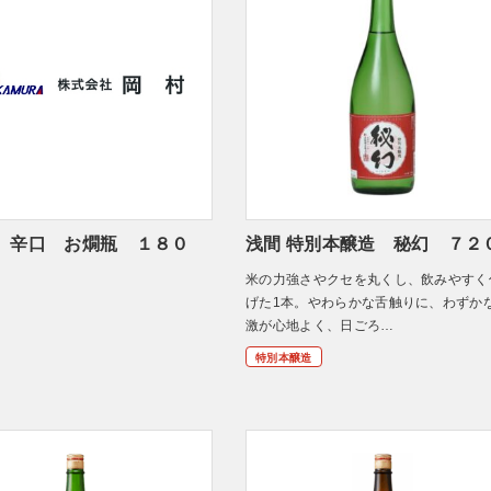
 辛口 お燗瓶 １８０
浅間 特別本醸造 秘幻 ７２
米の力強さやクセを丸くし、飲みやすく
げた1本。やわらかな舌触りに、わずか
激が心地よく、日ごろ…
特別本醸造