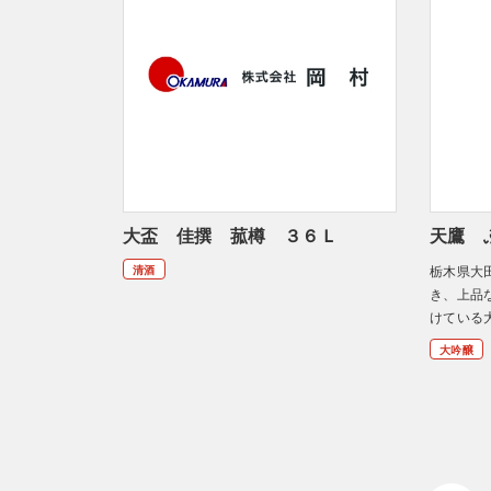
大盃 佳撰 菰樽 ３６Ｌ
天鷹 ふ
清酒
栃木県大
き、上品
けている
大吟醸