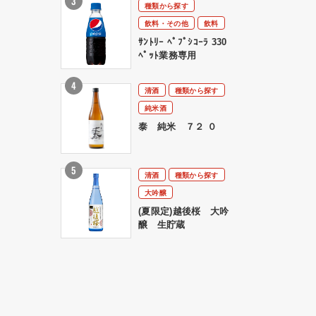
種類から探す
飲料・その他
飲料
ｻﾝﾄﾘｰ ﾍﾟﾌﾟｼｺｰﾗ 330
ﾍﾟｯﾄ業務専用
清酒
種類から探す
純米酒
泰 純米 ７２ ０
清酒
種類から探す
大吟醸
(夏限定)越後桜 大吟
醸 生貯蔵