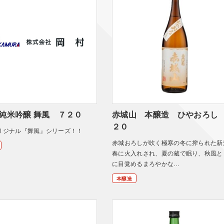
 純米吟醸 舞風 ７２０
赤城山 本醸造 ひやおろし
２０
リジナル『舞風』シリーズ！！
赤城おろしが吹く極寒の冬に搾られた新
春に火入れされ、夏の蔵で眠り、秋風と
に目覚めるまろやかな…
本醸造