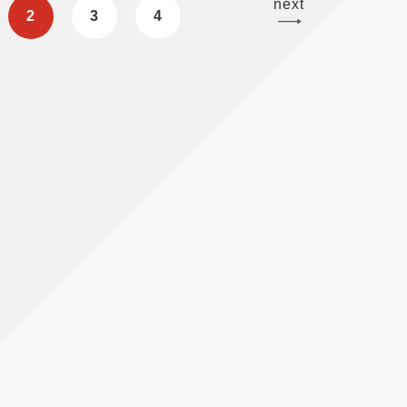
next
2
3
4