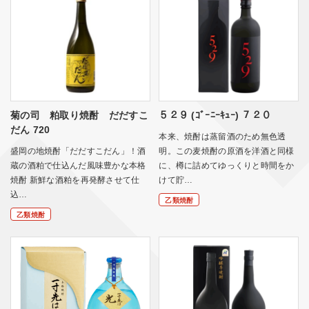
菊の司 粕取り焼酎 だだすこ
５２９ (ｺﾞｰﾆｰｷｭｰ) ７２０
だん 720
本来、焼酎は蒸留酒のため無色透
盛岡の地焼酎「だだすこだん」！酒
明。この麦焼酎の原酒を洋酒と同様
蔵の酒粕で仕込んだ風味豊かな本格
に、樽に詰めてゆっくりと時間をか
焼酎 新鮮な酒粕を再発酵させて仕
けて貯…
込…
乙類焼酎
乙類焼酎