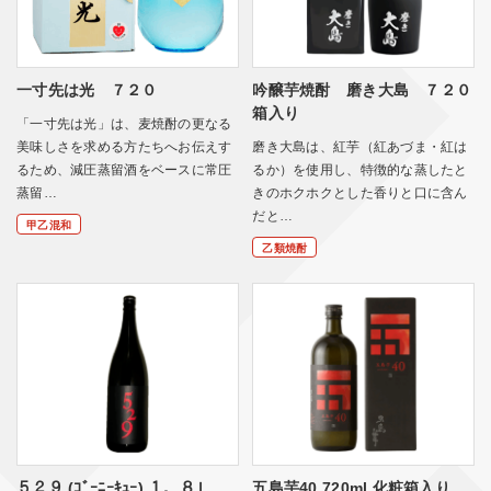
一寸先は光 ７２０
吟醸芋焼酎 磨き大島 ７２０
箱入り
「一寸先は光」は、麦焼酎の更なる
美味しさを求める方たちへお伝えす
磨き大島は、紅芋（紅あづま・紅は
るため、減圧蒸留酒をベースに常圧
るか）を使用し、特徴的な蒸したと
蒸留…
きのホクホクとした香りと口に含ん
だと…
甲乙混和
乙類焼酎
５２９ (ｺﾞｰﾆｰｷｭｰ) １．８Ｌ
五島芋40 720ml 化粧箱入り