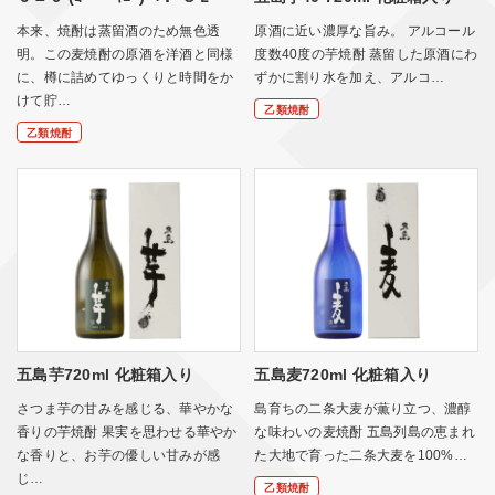
本来、焼酎は蒸留酒のため無色透
原酒に近い濃厚な旨み。 アルコール
明。この麦焼酎の原酒を洋酒と同様
度数40度の芋焼酎 蒸留した原酒にわ
に、樽に詰めてゆっくりと時間をか
ずかに割り水を加え、アルコ…
けて貯…
乙類焼酎
乙類焼酎
五島芋720ml 化粧箱入り
五島麦720ml 化粧箱入り
さつま芋の甘みを感じる、華やかな
島育ちの二条大麦が薫り立つ、濃醇
香りの芋焼酎 果実を思わせる華やか
な味わいの麦焼酎 五島列島の恵まれ
な香りと、お芋の優しい甘みが感
た大地で育った二条大麦を100%…
じ…
乙類焼酎