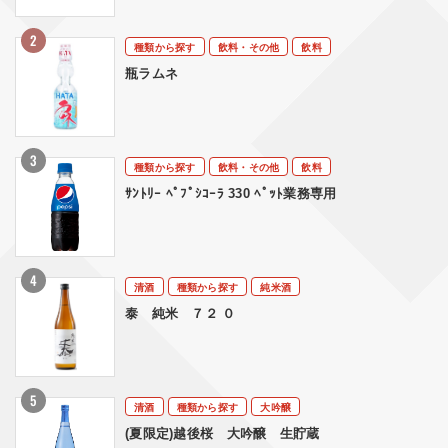
種類から探す
飲料・その他
飲料
瓶ラムネ
種類から探す
飲料・その他
飲料
ｻﾝﾄﾘｰ ﾍﾟﾌﾟｼｺｰﾗ 330 ﾍﾟｯﾄ業務専用
清酒
種類から探す
純米酒
泰 純米 ７２ ０
清酒
種類から探す
大吟醸
(夏限定)越後桜 大吟醸 生貯蔵