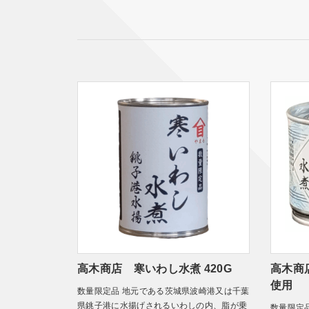
高木商店 寒いわし水煮 420G
高木商
使用
数量限定品 地元である茨城県波崎港又は千葉
県銚子港に水揚げされるいわしの内、脂が乗
数量限定