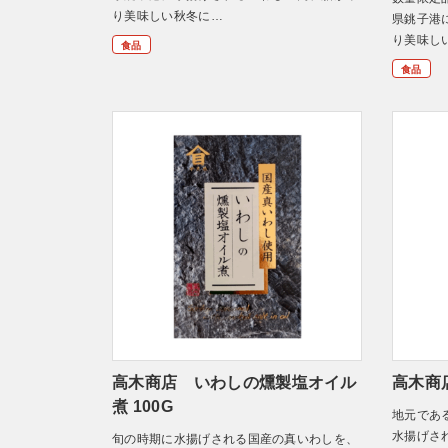
り美味しい秋冬に…
県銚子港
り美味し
食品
食品
高木商店 いわしの燻製塩オイル
高木商
煮 100G
地元であ
水揚げさ
旬の時期に水揚げされる国産の真いわしを、