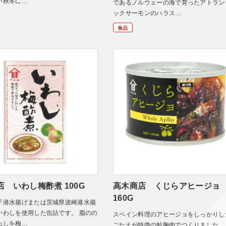
い秋冬に…
であるノルウェーの海で育ったアトラン
ックサーモンのハラス…
食品
店 いわし梅酢煮 100G
高木商店 くじらアヒージョ
160G
子港水揚げまたは茨城県波崎港水揚
いわしを使用した缶詰です。 脂のの
スペイン料理のアヒージョをしっかりし
わしを梅…
ごたえが特徴の鯨胸肉でつくりました。