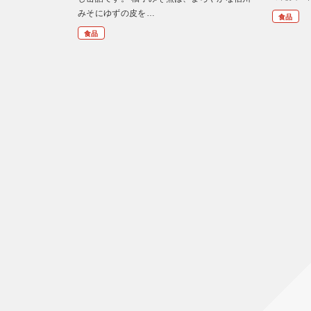
みそにゆずの皮を…
食品
食品