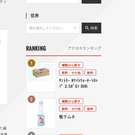
ティ
世界
検索
RANKING
アクセスランキング
種類から探す
飲料・その他
飲料
ｻﾝﾄﾘｰ ﾎﾜｲﾄｳｫｰﾀｰｼﾛｯ
ﾌﾟ 2.5ｶﾞﾛﾝ BIB
種類から探す
飲料・その他
飲料
瓶ラムネ
た歯
 赤身