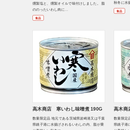
秋冬に水
燻製塩と、燻製オイルで味付けしました。 脂
ののったいわし肉に…
食品
食品
高木商店 寒いわし味噌煮 190G
高木商
数量限定品 地元である茨城県波崎港又は千葉
数量限定
県銚子港に水揚げされるいわしの内、脂が乗
県銚子港