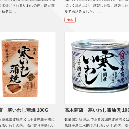
に水揚げされるいわしの内、脂が乗
ばしく焼き上げ、燻製した塩、燻製した
い秋冬に…
ルで煮込みました。 …
食品
店 寒いわし蒲焼 100G
高木商店 寒いわし醤油煮 19
る茨城県波崎港又は千葉県銚子港に
数量限定品 地元である茨城県波崎港又
れるいわしの内、脂が乗り美味しい
県銚子港に水揚げされるいわしの内、脂