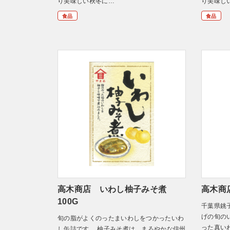
り美味しい秋冬に…
り美味し
食品
食品
高木商店 いわし柚子みそ煮
高木商
100G
千葉県銚
げの旬の
旬の脂がよくのったまいわしをつかったいわ
った真い
し缶詰です。 柚子みそ煮は、まろやかな信州