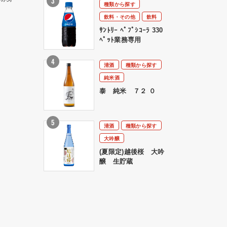
種類から探す
飲料・その他
飲料
ｻﾝﾄﾘｰ ﾍﾟﾌﾟｼｺｰﾗ 330
ﾍﾟｯﾄ業務専用
清酒
種類から探す
純米酒
泰 純米 ７２ ０
清酒
種類から探す
大吟醸
(夏限定)越後桜 大吟
醸 生貯蔵