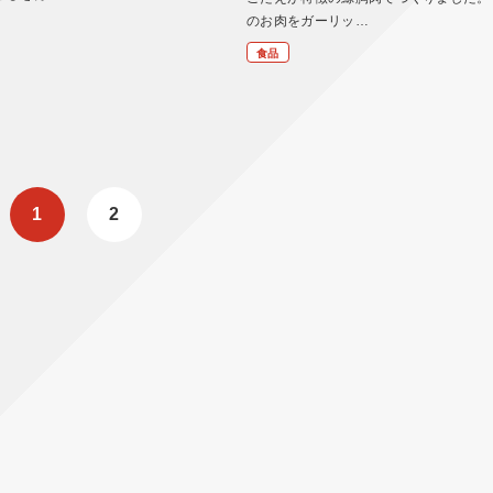
のお肉をガーリッ…
食品
1
2