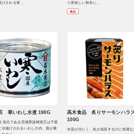
揚げされる寒…
り美味しい秋冬に…
食品
店 寒いわし水煮 190G
高木食品 炙りサーモンハラ
100G
品 地元である茨城県波崎港又は千葉
に水揚げされるいわしの内、脂が乗
水温が冷たく、魚が成長するのに快適な