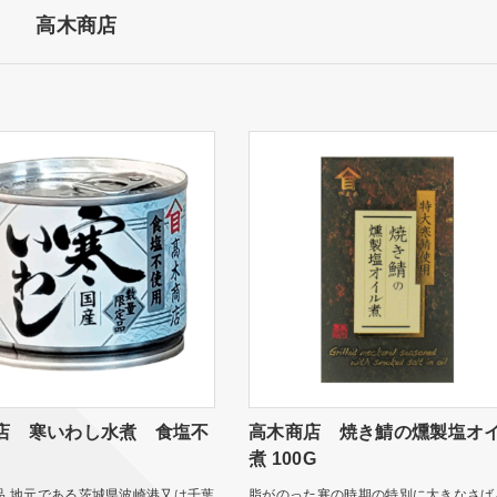
高木商店
店 寒いわし水煮 食塩不
高木商店 焼き鯖の燻製塩オ
煮 100G
品 地元である茨城県波崎港又は千葉
脂がのった寒の時期の特別に大きなさば